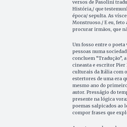
versos de Pasolini trad
História,/ que testemun
época/ sepulta. As vís
Monstruoso./ E eu, feto
procurar irmãos, que n
Um fosso entre o poeta 
pessoas numa sociedade
concluem “Tradução”, a
cineasta e escritor Pier
culturais da Itália com
estertores de uma era qu
mesmo ano do primeiro 
autor. Presságio do temp
presente na lógica vora
poemas salpicados ao lo
compor frases que explo