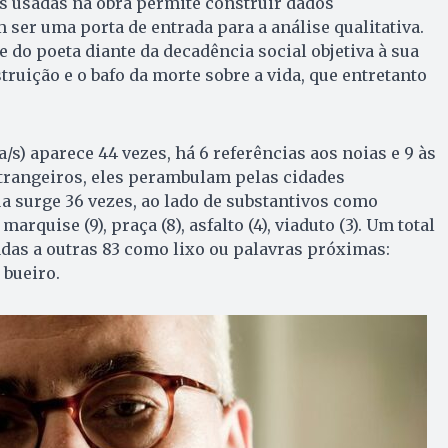
s usadas na obra permite construir dados
 ser uma porta de entrada para a análise qualitativa.
e do poeta diante da decadência social objetiva à sua
truição e o bafo da morte sobre a vida, que entretanto
/s) aparece 44 vezes, há 6 referências aos noias e 9 às
strangeiros, eles perambulam pelas cidades
ua surge 36 vezes, ao lado de substantivos como
 marquise (9), praça (8), asfalto (4), viaduto (3). Um total
adas a outras 83 como lixo ou palavras próximas:
 bueiro.