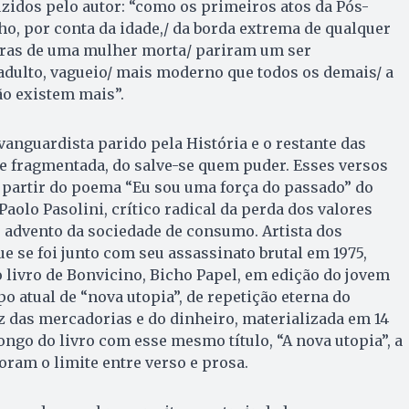
uzidos pelo autor: “como os primeiros atos da Pós-
ho, por conta da idade,/ da borda extrema de qualquer
ceras de uma mulher morta/ pariram um ser
 adulto, vagueio/ mais moderno que todos os demais/ a
ão existem mais”.
vanguardista parido pela História e o restante das
 fragmentada, do salve-se quem puder. Esses versos
 partir do poema “Eu sou uma força do passado” do
 Paolo Pasolini, crítico radical da perda dos valores
 o advento da sociedade de consumo. Artista dos
e se foi junto com seu assassinato brutal em 1975,
livro de Bonvicino, Bicho Papel, em edição do jovem
o atual de “nova utopia”, de repetição eterna do
z das mercadorias e do dinheiro, materializada em 14
ngo do livro com esse mesmo título, “A nova utopia”, a
ram o limite entre verso e prosa.