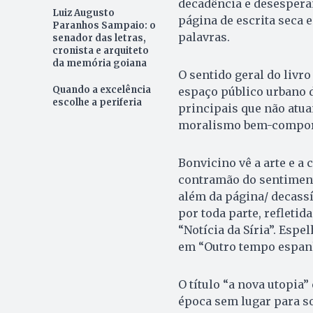
decadência e desesperan
Luiz Augusto
página de escrita seca 
Paranhos Sampaio: o
palavras.
senador das letras,
cronista e arquiteto
da memória goiana
O sentido geral do livro
Quando a excelência
espaço público urbano 
escolhe a periferia
principais que não atua
moralismo bem-comportad
Bonvicino vê a arte e a 
contramão do sentiment
além da página/ decassíl
por toda parte, refleti
“Notícia da Síria”. Esp
em “Outro tempo espanho
O título “a nova utopia”
época sem lugar para so