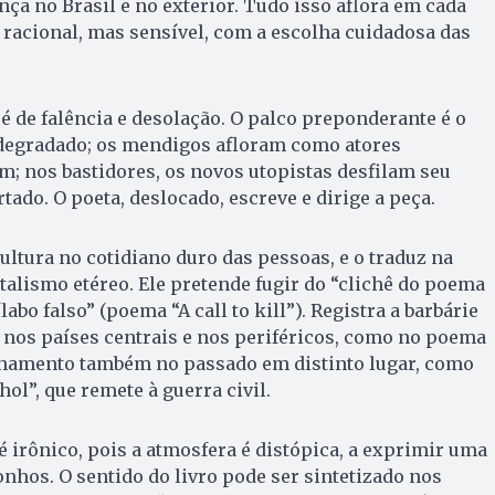
ça no Brasil e no exterior. Tudo isso aflora em cada
e racional, mas sensível, com a escolha cuidadosa das
 é de falência e desolação. O palco preponderante é o
degradado; os mendigos afloram como atores
m; nos bastidores, os novos utopistas desfilam seu
o. O poeta, deslocado, escreve e dirige a peça.
cultura no cotidiano duro das pessoas, e o traduz na
alismo etéreo. Ele pretende fugir do “clichê do poema
abo falso” (poema “A call to kill”). Registra a barbárie
da nos países centrais e nos periféricos, como no poema
elhamento também no passado em distinto lugar, como
l”, que remete à guerra civil.
 é irônico, pois a atmosfera é distópica, a exprimir uma
nhos. O sentido do livro pode ser sintetizado nos