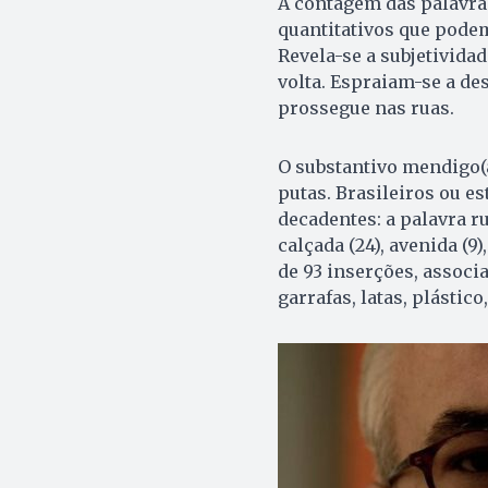
A contagem das palavra
quantitativos que podem
Revela-se a subjetividad
volta. Espraiam-se a des
prossegue nas ruas.
O substantivo mendigo(a
putas. Brasileiros ou e
decadentes: a palavra r
calçada (24), avenida (9),
de 93 inserções, associ
garrafas, latas, plástico,