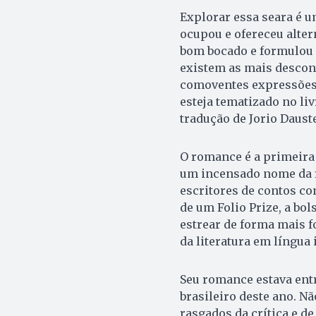
Explorar essa seara é um
ocupou e ofereceu altern
bom bocado e formulou 
existem as mais descon
comoventes expressões l
esteja tematizado no li
tradução de Jorio Daust
O romance é a primeira 
um incensado nome da f
escritores de contos c
de um Folio Prize, a b
estrear de forma mais f
da literatura em língua 
Seu romance estava entr
brasileiro deste ano. N
rasgados da crítica e 