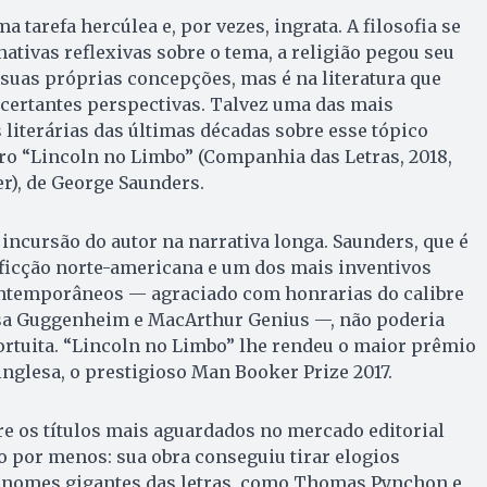
a tarefa hercúlea e, por vezes, ingrata. A filosofia se
ativas reflexivas sobre o tema, a religião pegou seu
suas próprias concepções, mas é na literatura que
certantes perspectivas. Talvez uma das mais
iterárias das últimas décadas sobre esse tópico
vro “Lincoln no Limbo” (Companhia das Letras, 2018,
er), de George Saunders.
incursão do autor na narrativa longa. Saunders, que é
icção norte-americana e um dos mais inventivos
ontemporâneos — agraciado com honrarias do calibre
olsa Guggenheim e MacArthur Genius —, não poderia
ortuita. “Lincoln no Limbo” lhe rendeu o maior prêmio
inglesa, o prestigioso Man Booker Prize 2017.
e os títulos mais aguardados no mercado editorial
ão por menos: sua obra conseguiu tirar elogios
de nomes gigantes das letras, como Thomas Pynchon e