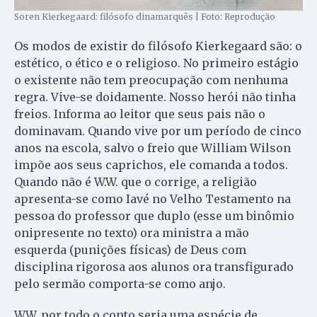
Soren Kierkegaard: filósofo dinamarquês | Foto: Reprodução
Os modos de existir do filósofo Kierkegaard são: o
estético, o ético e o religioso. No primeiro estágio
o existente não tem preocupação com nenhuma
regra. Vive-se doidamente. Nosso herói não tinha
freios. Informa ao leitor que seus pais não o
dominavam. Quando vive por um período de cinco
anos na escola, salvo o freio que William Wilson
impõe aos seus caprichos, ele comanda a todos.
Quando não é W.W. que o corrige, a religião
apresenta-se como Iavé no Velho Testamento na
pessoa do professor que duplo (esse um binômio
onipresente no texto) ora ministra a mão
esquerda (punições físicas) de Deus com
disciplina rigorosa aos alunos ora transfigurado
pelo sermão comporta-se como anjo.
W.W. por todo o conto seria uma espécie de