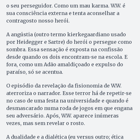
o seu perseguidor. Como um mau karma. W.W. é
sua consciência externa e tenta aconselhar a
contragosto nosso herói.
A angústia (outro termo kierkegaardiano usado
por Heidegger e Sartre) do herói o persegue como
sombra. Essa sensação é exposta na confissão
desde quando os dois encontram-se na escola. E
fora, como um Adão amaldiçoado e expulso do
paraíso, só se acentua.
O episódio da revelação da fisionomia de W.W.
aterroriza o narrador. Esse terror há de repetir-se
no caso de uma festa na universidade e quando é
desmascarado numa roda de jogos em que engana
seu adversário. Após, W.W. aparece inúmeras
vezes, mas sem revelar o rosto.
A dualidade e a dialética (eu versus outro; ética