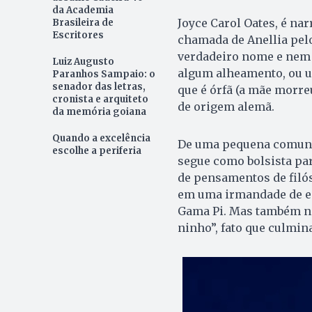
da Academia
Joyce Carol Oates, é na
Brasileira de
Escritores
chamada de Anellia pelo
verdadeiro nome e nem s
Luiz Augusto
algum alheamento, ou u
Paranhos Sampaio: o
senador das letras,
que é órfã (a mãe morreu
cronista e arquiteto
de origem alemã.
da memória goiana
Quando a excelência
De uma pequena comunida
escolhe a periferia
segue como bolsista par
de pensamentos de filós
em uma irmandade de es
Gama Pi. Mas também ne
ninho”, fato que culmin