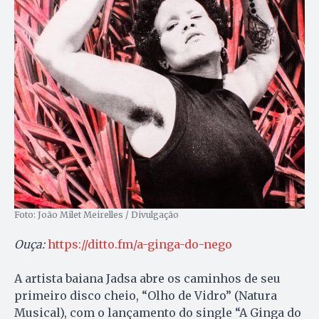
Foto: João Milet Meirelles / Divulgação
Ouça:
https://ditto.fm/a-ginga-do-nego
A artista baiana Jadsa abre os caminhos de seu
primeiro disco cheio, “Olho de Vidro” (Natura
Musical), com o lançamento do single “A Ginga do