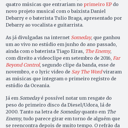
quatro músicas que entrariam no
primeiro EP
do
novo projeto musical com o baixista Daniel
Debarry e o baterista Tulio Braga, apresentado por
Debarry ao vocalista e guitarrista.
As já divulgadas na internet
Someday
, que ganhou
um ao vivo no estúdio em junho do ano passado,
ainda com o baterista Tiago Eiras,
The Enemy
,
com direito a videoclipe em setembro de 2016,
Far
Beyond Control
, segundo clipe da banda, esse de
novembro, e o lyric video de
Say The Word
viraram
as músicas que integram o primeiro registro de
estúdio da Oceania.
Já em
Someday
é possível notar um resgate do
peso do primeiro disco da Diesel/Udora, lá de
2000. Tanto na letra de
Someday
quanto em
The
Enemy
, tudo parece girar em torno de alguém que
se reencontra depois de muito tempo. O refrão da