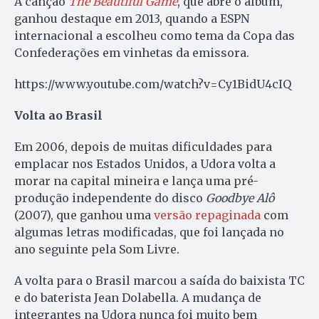
A canção
The Beautiful Game
, que abre o álbum,
ganhou destaque em 2013, quando a ESPN
internacional a escolheu como tema da Copa das
Confederações em vinhetas da emissora.
https://www.youtube.com/watch?v=Cy1BidU4cIQ
Volta ao Brasil
Em 2006, depois de muitas dificuldades para
emplacar nos Estados Unidos, a Udora volta a
morar na capital mineira e lança uma pré-
produção independente do disco
Goodbye Alô
(2007), que ganhou uma
versão repaginada
com
algumas letras modificadas, que foi lançada no
ano seguinte pela Som Livre.
A volta para o Brasil marcou a saída do baixista TC
e do baterista Jean Dolabella. A mudança de
integrantes na Udora nunca foi muito bem