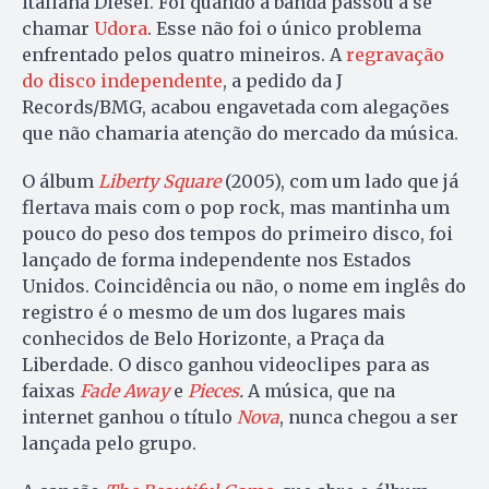
italiana Diesel. Foi quando a banda passou a se
chamar
Udora
. Esse não foi o único problema
enfrentado pelos quatro mineiros. A
regravação
do disco independente
, a pedido da J
Records/BMG, acabou engavetada com alegações
que não chamaria atenção do mercado da música.
O álbum
Liberty Square
(2005), com um lado que já
flertava mais com o pop rock, mas mantinha um
pouco do peso dos tempos do primeiro disco, foi
lançado de forma independente nos Estados
Unidos. Coincidência ou não, o nome em inglês do
registro é o mesmo de um dos lugares mais
conhecidos de Belo Horizonte, a Praça da
Liberdade. O disco ganhou videoclipes para as
faixas
Fade Away
e
Pieces
.
A música, que na
internet ganhou o título
Nova
, nunca chegou a ser
lançada pelo grupo.