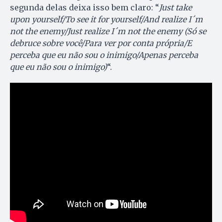
segunda delas deixa isso bem claro: “
Just take
upon yourself/To see it for yourself/
And realize I´m
not the enemy/Just realize I´m not the enemy (Só se
debruce sobre você/Para ver por conta própria/E
perceba que eu não sou o inimigo/Apenas perceba
que eu não sou o inimigo)
“.