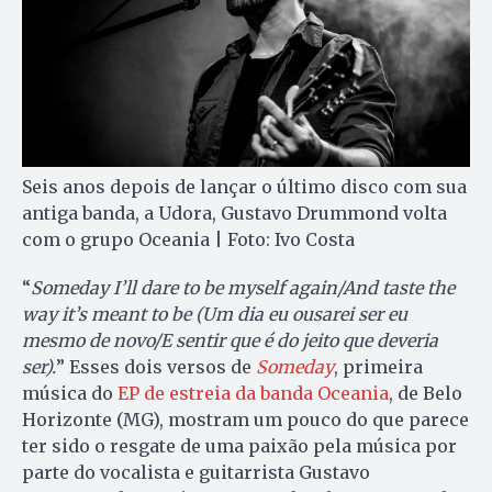
Seis anos depois de lançar o último disco com sua
antiga banda, a Udora, Gustavo Drummond volta
com o grupo Oceania | Foto: Ivo Costa
“
Someday I’ll dare to be myself again/And taste the
way it’s meant to be (Um dia eu ousarei ser eu
mesmo de novo/E sentir que é do jeito que deveria
ser).
” Esses dois versos de
Someday
, primeira
música do
EP de estreia da banda Oceania
, de Belo
Horizonte (MG), mostram um pouco do que parece
ter sido o resgate de uma paixão pela música por
parte do vocalista e guitarrista Gustavo