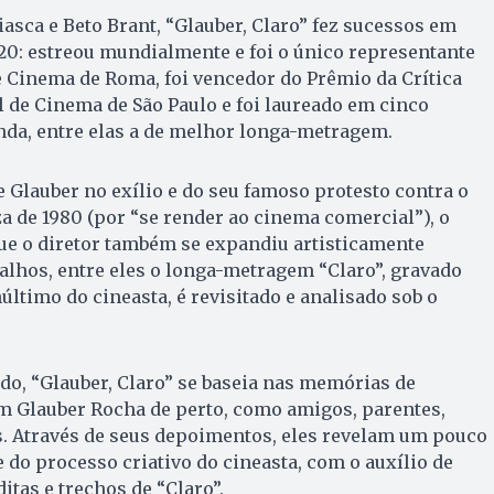
asca e Beto Brant, “Glauber, Claro” fez sucessos em
020: estreou mundialmente e foi o único representante
de Cinema de Roma, foi vencedor do Prêmio da Crítica
 de Cinema de São Paulo e foi laureado em cinco
nda, entre elas a de melhor longa-metragem.
e Glauber no exílio e do seu famoso protesto contra o
za de 1980 (por “se render ao cinema comercial”), o
e o diretor também se expandiu artisticamente
balhos, entre eles o longa-metragem “Claro”, gravado
último do cineasta, é revisitado e analisado sob o
do, “Glauber, Claro” se baseia nas memórias de
 Glauber Rocha de perto, como amigos, parentes,
s. Através de seus depoimentos, eles revelam um pouco
 do processo criativo do cineasta, com o auxílio de
itas e trechos de “Claro”.