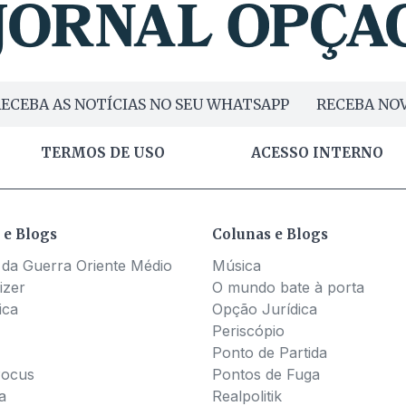
ECEBA AS NOTÍCIAS NO SEU WHATSAPP
RECEBA NOV
TERMOS DE USO
ACESSO INTERNO
 e Blogs
Colunas e Blogs
 da Guerra Oriente Médio
Música
izer
O mundo bate à porta
ica
Opção Jurídica
Periscópio
Ponto de Partida
Pocus
Pontos de Fuga
a
Realpolitik