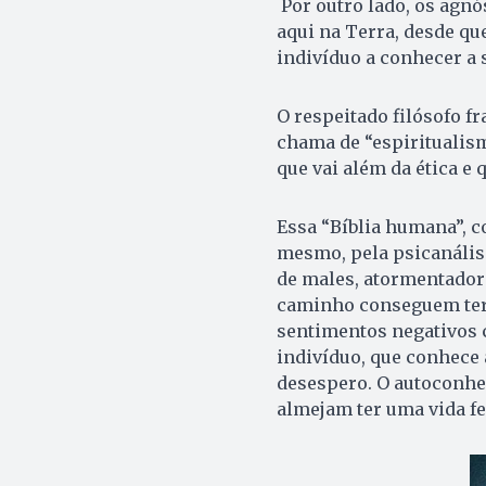
Por outro lado, os agnó
aqui na Terra, desde qu
indivíduo a conhecer a
O respeitado filósofo fr
chama de “espiritualismo
que vai além da ética e 
Essa “Bíblia humana”, co
mesmo, pela psicanálise
de males, atormentador
caminho conseguem ter 
sentimentos negativos c
indivíduo, que conhece
desespero. O autoconhec
almejam ter uma vida fe