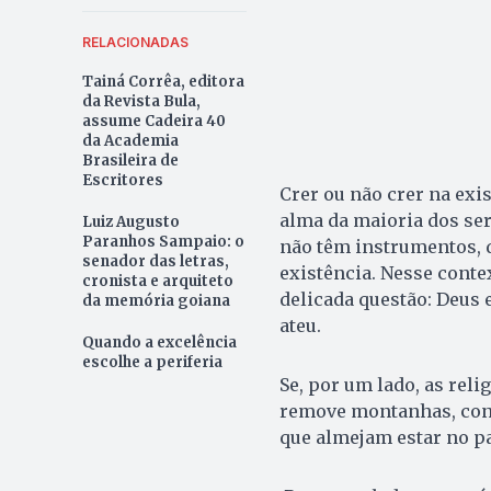
RELACIONADAS
Tainá Corrêa, editora
da Revista Bula,
assume Cadeira 40
da Academia
Brasileira de
Escritores
Crer ou não crer na exis
alma da maioria dos ser
Luiz Augusto
Paranhos Sampaio: o
não têm instrumentos, d
senador das letras,
existência. Nesse conte
cronista e arquiteto
delicada questão: Deus e
da memória goiana
ateu.
Quando a excelência
escolhe a periferia
Se, por um lado, as reli
remove montanhas, cons
que almejam estar no pa