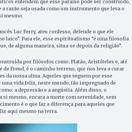
sticos entendem que esse paraíso pode ser construído,
e a razão seja usada como um instrumento que leva o
 si mesmo.
ancês Luc Ferry, ateu confesso, defende o que ele
 laico”. Para ele, esse espiritualismo “é uma filosofia
que, de alguma maneira, situa-se depois da religião”.
nstruída por filósofos como: Platão, Aristóteles e, até
 de Freud, é o caminho terreno, que nos leva a curar
es da nossa alma. Aqueles que seguem por esse
uma vida feliz, neste mundo, tão impregnado de
omo: a depressão e a angústia. Além disso, o
 a si mesmo, encara a morte com serenidade, sem
imento é o que faz a diferença para aqueles que
liz aqui mesmo na terra.