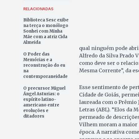
RELACIONADAS
Biblioteca Sesc exibe
na terça o monólogo
Sonhei com Minha
Mãe com a atriz Cida
Almeida
qual ninguém pode abrir
O Poder das
Alfredo da Silva Prado 
Memórias e a
como deve ser o relacio
reconstrução do eu
Mesma Corrente”, da esc
na
contemporaneidade
Esse sentimento de pert
O precursor Miguel
Ángel Asturias: o
Cidade de Goiás, permei
espírito latino-
laureada com o Prêmio J
americano entre
Letras (ABL). “Elos da 
evoluções e
ditadores
permeado de descrições 
Vilhem moram a maior p
época. A narrativa come