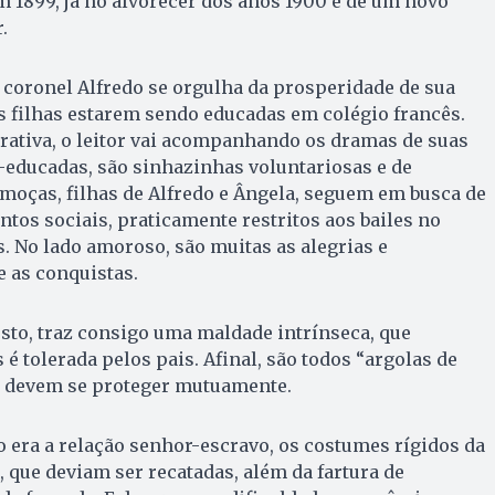
m 1899, já no alvorecer dos anos 1900 e de um novo
.
 coronel Alfredo se orgulha da prosperidade de sua
as filhas estarem sendo educadas em colégio francês.
rativa, o leitor vai acompanhando os dramas de suas
-educadas, são sinhazinhas voluntariosas e de
 moças, filhas de Alfredo e Ângela, seguem em busca de
os sociais, praticamente restritos aos bailes no
. No lado amoroso, são muitas as alegrias e
e as conquistas.
esto, traz consigo uma maldade intrínseca, que
é tolerada pelos pais. Afinal, são todos “argolas de
 devem se proteger mutuamente.
era a relação senhor-escravo, os costumes rígidos da
 que deviam ser recatadas, além da fartura de