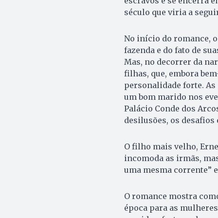
escravos e se encerra e
século que viria a seguir
No início do romance, o
fazenda e do fato de su
Mas, no decorrer da nar
filhas, que, embora bem
personalidade forte. As
um bom marido nos event
Palácio Conde dos Arcos
desilusões, os desafios 
O filho mais velho, Ern
incomoda as irmãs, mas 
uma mesma corrente” e
O romance mostra como 
época para as mulheres,