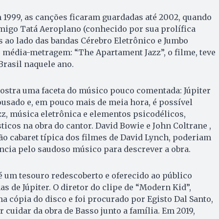
 1999, as canções ficaram guardadas até 2002, quando
migo Tatá Aeroplano (conhecido por sua prolífica
os ao lado das bandas Cérebro Eletrônico e Jumbo
o média-metragem: “The Apartament Jazz”, o filme, teve
rasil naquele ano.
mostra uma faceta do músico pouco comentada: Júpiter
usado e, em pouco mais de meia hora, é possível
azz, música eletrônica e elementos psicodélicos,
ticos na obra do cantor. David Bowie e John Coltrane ,
o cabaret típica dos filmes de David Lynch, poderiam
ncia pelo saudoso músico para descrever a obra.
 um tesouro redescoberto e oferecido ao público
s de Júpiter. O diretor do clipe de “Modern Kid”,
a cópia do disco e foi procurado por Egisto Dal Santo,
 cuidar da obra de Basso junto a família. Em 2019,