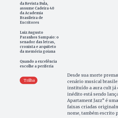
da Revista Bula,
assume Cadeira 40
da Academia
Brasileira de
Escritores
Luiz Augusto
Paranhos Sampaio: o
senador das letras,
cronista e arquiteto
da memória goiana
Quando a excelência
escolhe a periferia
Desde sua morte prematu
Trilha
cenário musical brasile
instituído a aura cult j
inédito está sendo lanç
Apartament Jazz” é uma
faixas criadas original
nome, também escrito pe