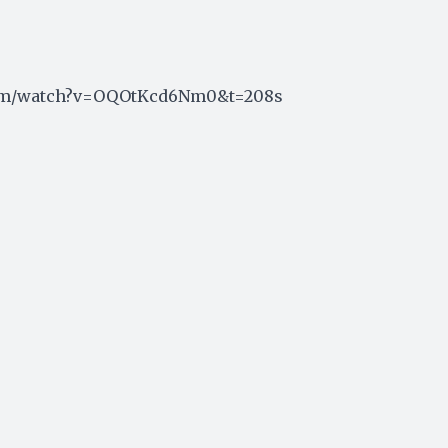
com/watch?v=OQOtKcd6Nm0&t=208s