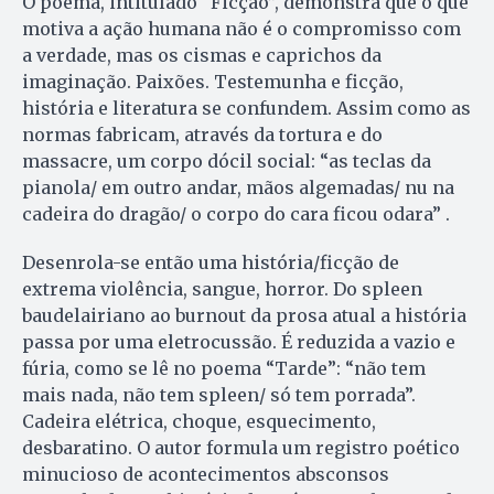
O poema, intitulado “Ficção”, demonstra que o que
motiva a ação humana não é o compromisso com
a verdade, mas os cismas e caprichos da
imaginação. Paixões. Testemunha e ficção,
história e literatura se confundem. Assim como as
normas fabricam, através da tortura e do
massacre, um corpo dócil social: “as teclas da
pianola/ em outro andar, mãos algemadas/ nu na
cadeira do dragão/ o corpo do cara ficou odara” .
Desenrola-se então uma história/ficção de
extrema violência, sangue, horror. Do spleen
baudelairiano ao burnout da prosa atual a história
passa por uma eletrocussão. É reduzida a vazio e
fúria, como se lê no poema “Tarde”: “não tem
mais nada, não tem spleen/ só tem porrada”.
Cadeira elétrica, choque, esquecimento,
desbaratino. O autor formula um registro poético
minucioso de acontecimentos absconsos