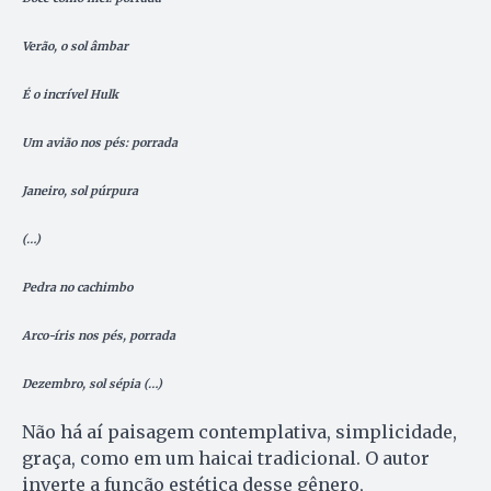
Verão, o sol âmbar
É o incrível Hulk
Um avião nos pés: porrada
Janeiro, sol púrpura
(…)
Pedra no cachimbo
Arco-íris nos pés, porrada
Dezembro, sol sépia (…)
Não há aí paisagem contemplativa, simplicidade,
graça, como em um haicai tradicional. O autor
inverte a função estética desse gênero,