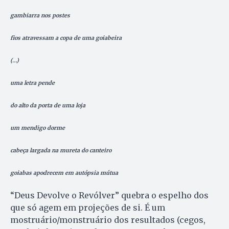
gambiarra nos postes
fios atravessam a copa de uma goiabeira
(…)
uma letra pende
do alto da porta de uma loja
um mendigo dorme
cabeça largada na mureta do canteiro
goiabas apodrecem em autópsia mútua
“Deus Devolve o Revólver” quebra o espelho dos
que só agem em projeções de si. É um
mostruário/monstruário dos resultados (cegos,