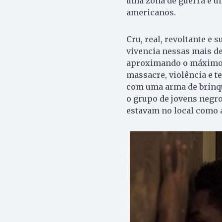
uma zona de guerra e u
americanos.
Cru, real, revoltante e 
vivencia nessas mais de
aproximando o máximo p
massacre, violência e t
com uma arma de brinque
o grupo de jovens negr
estavam no local como 