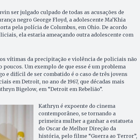
vin ser julgado culpado de todas as acusações de
urança negro George Floyd, a adolescente Ma’Khia
 morta pela polícia de Columbus, em Ohio. De acordo
iciais, ela estaria ameaçando outra adolescente com
s vítimas da precipitação e violência de policiais não
o poucos. Um exemplo de que esse é um problema
go e difícil de ser combatido é o caso de três jovens
iais em Detroit, no ano de 1967, que décadas mais
athryn Bigelow, em “Detroit em Rebelião”.
Kathryn é expoente do cinema
contemporâneo, se tornando a
primeira mulher a ganhar a estatueta
do Oscar de Melhor Direção da
história, pelo filme “Guerra ao Terror”,