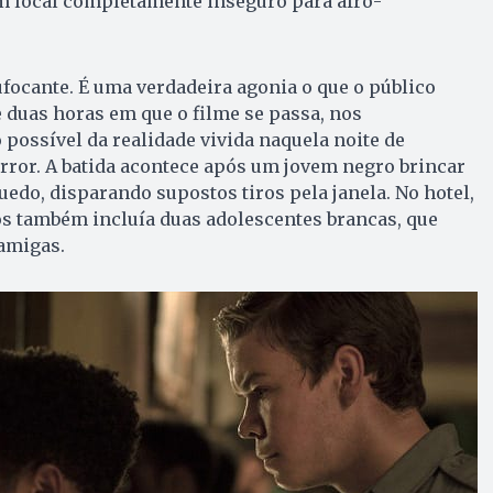
m local completamente inseguro para afro-
sufocante. É uma verdadeira agonia o que o público
 duas horas em que o filme se passa, nos
ossível da realidade vivida naquela noite de
error. A batida acontece após um jovem negro brincar
do, disparando supostos tiros pela janela. No hotel,
os também incluía duas adolescentes brancas, que
amigas.