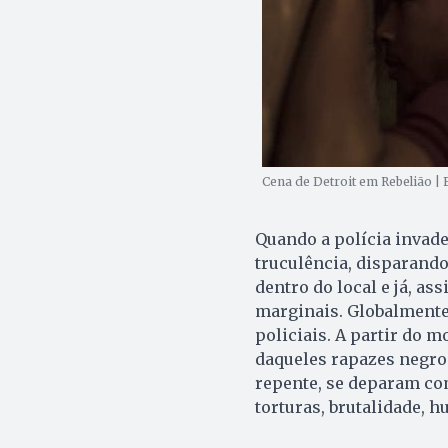
Cena de Detroit em Rebelião |
Quando a polícia invade
truculência, disparand
dentro do local e já, a
marginais. Globalment
policiais. A partir do 
daqueles rapazes negros
repente, se deparam co
torturas, brutalidade, h