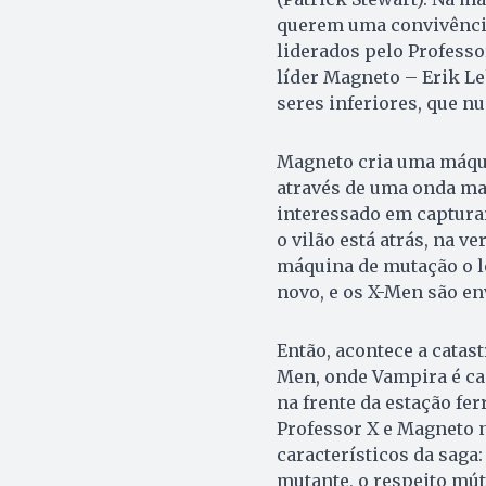
querem uma convivência
liderados pelo Professo
líder Magneto – Erik L
seres inferiores, que n
Magneto cria uma máqui
através de uma onda mag
interessado em capturar
o vilão está atrás, na ve
máquina de mutação o le
novo, e os X-Men são en
Então, acontece a catas
Men, onde Vampira é ca
na frente da estação fer
Professor X e Magneto 
característicos da saga
mutante, o respeito mút