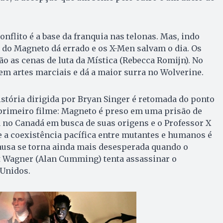
onflito é a base da franquia nas telonas. Mas, indo
o do Magneto dá errado e os X-Men salvam o dia. Os
ão as cenas de luta da Mística (Rebecca Romijn). No
 em artes marciais e dá a maior surra no Wolverine.
istória dirigida por Bryan Singer é retomada do ponto
primeiro filme: Magneto é preso em uma prisão de
á no Canadá em busca de suas origens e o Professor X
 a coexistência pacífica entre mutantes e humanos é
ausa se torna ainda mais desesperada quando o
 Wagner (Alan Cumming) tenta assassinar o
 Unidos.