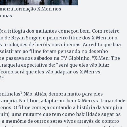
imeira formação X-Men nos
nemas
):
a trilogia dos mutantes começou bem. Com roteiro
ão de Bryan Singer, o primeiro filme dos X-Men foi o
s produções de heróis nos cinemas. Acredito que boa
assistiram ao filme foram pensando no desenho
ue passava aos sábados na TV Globinho, “X-Men: The
naquela expectativa de: “será que eles vão lutar
 “como será que eles vão adaptar os X-Men vs.
”.
ntinelas? Não. Aliás, demora muito para eles
franquia. No filme, adaptaram bem X-Men vs. Irmandade
enos. O filme começa contando a história da Vampira
uin), uma mutante que tem como habilidade sugar os
té a memória de outros seres vivos através do contato