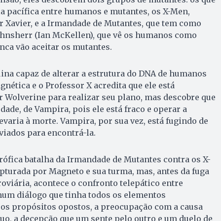
 pacífica entre humanos e mutantes, os X-Men,
r Xavier, e a Irmandade de Mutantes, que tem como
ehnsherr (Ian McKellen), que vê os humanos como
unca vão aceitar os mutantes.
na capaz de alterar a estrutura do DNA de humanos
nética e o Professor X acredita que ele está
 Wolverine para realizar seu plano, mas descobre que
rdade, de Vampira, pois ele está fraco e operar a
varia à morte. Vampira, por sua vez, está fugindo de
viados para encontrá-la.
trófica batalha da Irmandade de Mutantes contra os X-
pturada por Magneto e sua turma, mas, antes da fuga
roviária, acontece o confronto telepático entre
num diálogo que tinha todos os elementos
: os propósitos opostos, a preocupação com a causa
uo, a decepção que um sente pelo outro e um duelo de