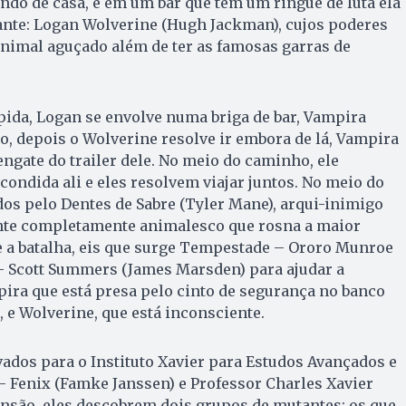
indo de casa, e em um bar que tem um ringue de luta ela
nte: Logan Wolverine (Hugh Jackman), cujos poderes
 animal aguçado além de ter as famosas garras de
ida, Logan se envolve numa briga de bar, Vampira
do, depois o Wolverine resolve ir embora de lá, Vampira
engate do trailer dele. No meio do caminho, ele
condida ali e eles resolvem viajar juntos. No meio do
os pelo Dentes de Sabre (Tyler Mane), arqui-inimigo
nte completamente animalesco que rosna a maior
e a batalha, eis que surge Tempestade – Ororo Munroe
 – Scott Summers (James Marsden) para ajudar a
ira que está presa pelo cinto de segurança no banco
, e Wolverine, que está inconsciente.
ados para o Instituto Xavier para Estudos Avançados e
 Fenix (Famke Janssen) e Professor Charles Xavier
ansão, eles descobrem dois grupos de mutantes: os que