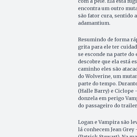
com a pele. Ela está fug
encontra um outro muta
são fator cura, sentido
adamantium.
Resumindo de forma ráp
grita para ele ter cuida
se esconde na parte do 
descobre que ela está es
caminho eles são atacad
do Wolverine, um muta
parte do tempo. Durant
(Halle Barry) e Ciclope
donzela em perigo Vamp
do passageiro do trailer
Logan e Vampira são lev
lá conhecem Jean Grey –
(Patrick Stewart). Na m