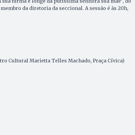
m sua turma e longe da putíssima senhora sua mãe”, do
 membro da diretoria da seccional. A sessão é às 20h,
ntro Cultural Marietta Telles Machado, Praça Cívica)