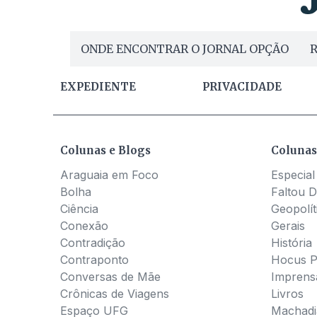
ONDE ENCONTRAR O JORNAL OPÇÃO
R
EXPEDIENTE
PRIVACIDADE
Colunas e Blogs
Colunas
Araguaia em Foco
Especial
Bolha
Faltou D
Ciência
Geopolít
Conexão
Gerais
Contradição
História
Contraponto
Hocus 
Conversas de Mãe
Imprens
Crônicas de Viagens
Livros
Espaço UFG
Machadia