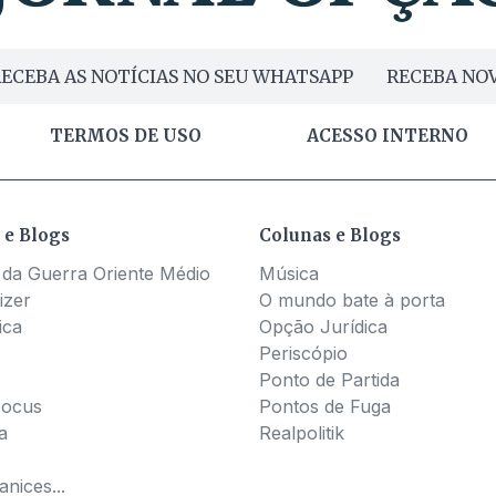
ECEBA AS NOTÍCIAS NO SEU WHATSAPP
RECEBA NOV
TERMOS DE USO
ACESSO INTERNO
 e Blogs
Colunas e Blogs
 da Guerra Oriente Médio
Música
izer
O mundo bate à porta
ica
Opção Jurídica
Periscópio
Ponto de Partida
Pocus
Pontos de Fuga
a
Realpolitik
nices...