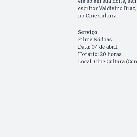
ele só em sua noite, se
escritor Valdivino Braz,
no Cine Cultura.
Serviço
Filme Nódoas
Data: 04 de abril
Horário: 20 horas
Local: Cine Cultura (Ce