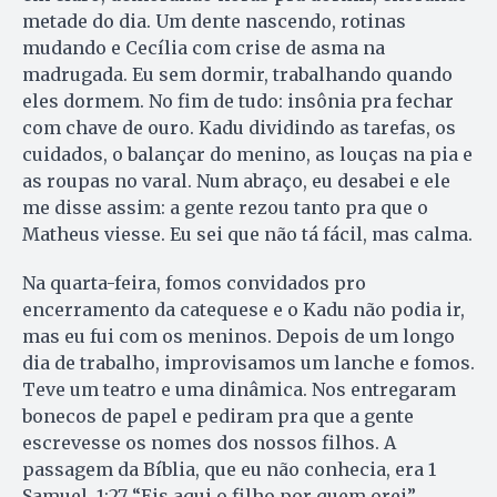
metade do dia. Um dente nascendo, rotinas
mudando e Cecília com crise de asma na
madrugada. Eu sem dormir, trabalhando quando
eles dormem. No fim de tudo: insônia pra fechar
com chave de ouro. Kadu dividindo as tarefas, os
cuidados, o balançar do menino, as louças na pia e
as roupas no varal. Num abraço, eu desabei e ele
me disse assim: a gente rezou tanto pra que o
Matheus viesse. Eu sei que não tá fácil, mas calma.
Na quarta-feira, fomos convidados pro
encerramento da catequese e o Kadu não podia ir,
mas eu fui com os meninos. Depois de um longo
dia de trabalho, improvisamos um lanche e fomos.
Teve um teatro e uma dinâmica. Nos entregaram
bonecos de papel e pediram pra que a gente
escrevesse os nomes dos nossos filhos. A
passagem da Bíblia, que eu não conhecia, era 1
Samuel, 1:27 “Eis aqui o filho por quem orei”