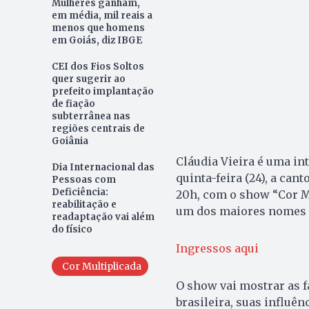
Mulheres ganham,
em média, mil reais a
menos que homens
em Goiás, diz IBGE
CEI dos Fios Soltos
quer sugerir ao
prefeito implantação
de fiação
subterrânea nas
regiões centrais de
Goiânia
Cláudia Vieira é uma in
Dia Internacional das
quinta-feira (24), a can
Pessoas com
Deficiência:
20h, com o show “Cor Mu
reabilitação e
um dos maiores nomes 
readaptação vai além
do físico
Ingressos aqui
Cor Multiplicada
O show vai mostrar as f
brasileira, suas influê