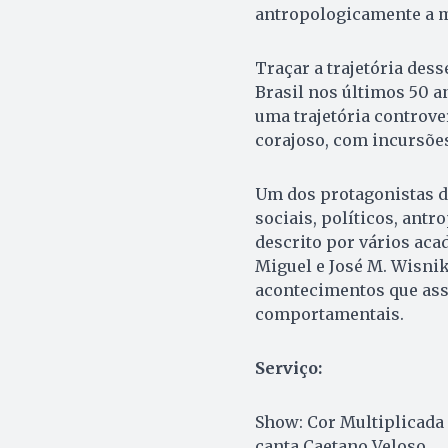
antropologicamente a m
Traçar a trajetória dess
Brasil nos últimos 50 
uma trajetória controve
corajoso, com incursõe
Um dos protagonistas d
sociais, políticos, ant
descrito por vários aca
Miguel e José M. Wisnik
acontecimentos que asso
comportamentais.
Serviço:
Show: Cor Multiplicada 
canta Caetano Veloso