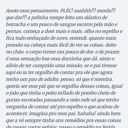
Anoto esse pensamento. PLÈC! aaahhh!!! merda!!!
que dor!!! a pelinha rompe feito um elástico de
borracha e um pouco de sangue escorre pela mão e
pernas. começa a doer mais e mais. olho no espelho e
fica tudo embaçado de novo. entendi. quanto mais
pressão na cabeça mais fácil de ver as coisas. deito
no chão. o corpo treme um pouco de dor. e de prazer.
é uma sensação boa essa dorzinha que dá. sinto o
alívio de ter cumprido uma missão. se o pai tivesse
aqui eu ia ter orgulho de contar pra ele que agora
tenho um pau de adulto. penso. só que é mentira.
queria ser esse piá que se orgulha dessas coisas, igual
o joão que tinha o peito inflado de pombo cheio de
gurias escoradas passando a mão nele só que tenho
vergonha de contar até pro espelho o que acabou de
acontecer. imagina pro meu pai. hahaha! ainda bem
que a vó sempre tinha uns remédios pra essas coisas
de rasgar cortar esfolar. passo o remédio na ferida.