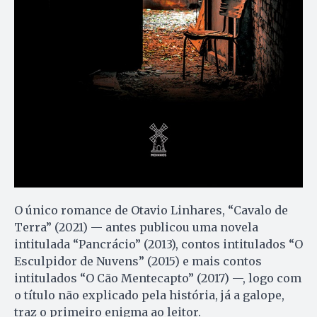
O único romance de Otavio Linhares, “Cavalo de
Terra” (2021) — antes publicou uma novela
intitulada “Pancrácio” (2013), contos intitulados “O
Esculpidor de Nuvens” (2015) e mais contos
intitulados “O Cão Mentecapto” (2017) —, logo com
o título não explicado pela história, já a galope,
traz o primeiro enigma ao leitor.