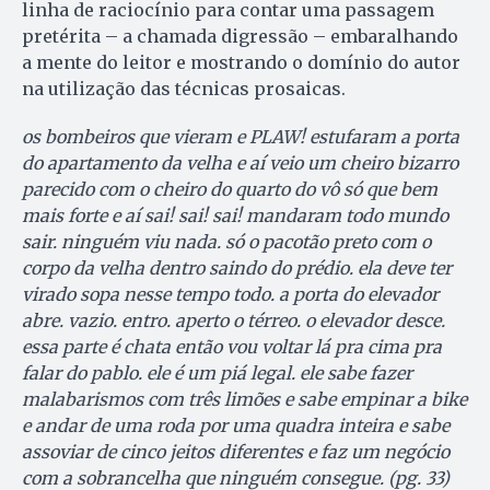
linha de raciocínio para contar uma passagem
pretérita – a chamada digressão – embaralhando
a mente do leitor e mostrando o domínio do autor
na utilização das técnicas prosaicas.
os bombeiros que vieram e PLAW! estufaram a porta
do apartamento da velha e aí veio um cheiro bizarro
parecido com o cheiro do quarto do vô só que bem
mais forte e aí sai! sai! sai! mandaram todo mundo
sair. ninguém viu nada. só o pacotão preto com o
corpo da velha dentro saindo do prédio. ela deve ter
virado sopa nesse tempo todo. a porta do elevador
abre. vazio. entro. aperto o térreo. o elevador desce.
essa parte é chata então vou voltar lá pra cima pra
falar do pablo. ele é um piá legal. ele sabe fazer
malabarismos com três limões e sabe empinar a bike
e andar de uma roda por uma quadra inteira e sabe
assoviar de cinco jeitos diferentes e faz um negócio
com a sobrancelha que ninguém consegue. (pg. 33)