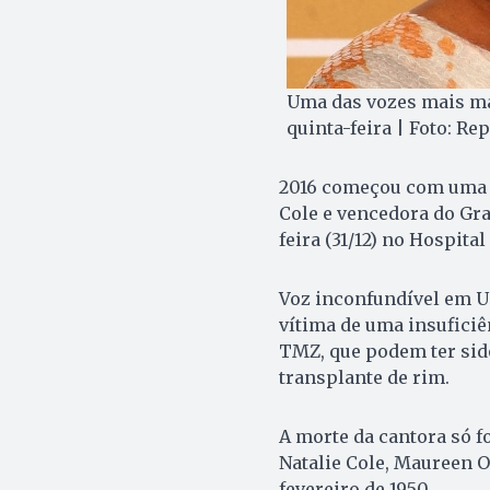
Uma das vozes mais ma
quinta-feira | Foto: R
2016 começou com uma no
Cole e vencedora do Gr
feira (31/12) no Hospita
Voz inconfundível em Un
vítima de uma insuficiê
TMZ, que podem ter sid
transplante de rim.
A morte da cantora só fo
Natalie Cole, Maureen 
fevereiro de 1950.