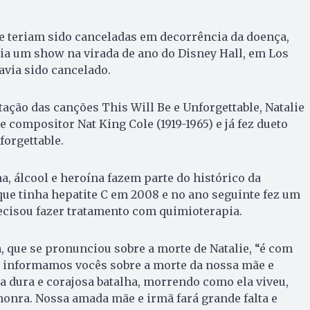
ie teriam sido canceladas em decorrência da doença,
ia um show na virada de ano do Disney Hall, em Los
via sido cancelado.
ação das canções This Will Be e Unforgettable, Natalie
 e compositor Nat King Cole (1919-1965) e já fez dueto
forgettable.
a, álcool e heroína fazem parte do histórico da
que tinha hepatite C em 2008 e no ano seguinte fez um
ecisou fazer tratamento com quimioterapia.
, que se pronunciou sobre a morte de Natalie, “é com
 informamos vocês sobre a morte da nossa mãe e
ma dura e corajosa batalha, morrendo como ela viveu,
honra. Nossa amada mãe e irmã fará grande falta e