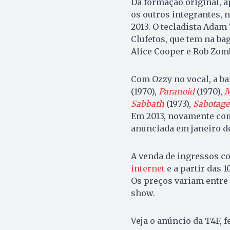
Da formação original, a
os outros integrantes, 
2013. O tecladista Adam
Clufetos, que tem na b
Alice Cooper e Rob Zom
Com Ozzy no vocal, a b
(1970),
Paranoid
(1970),
M
Sabbath
(1973),
Sabotage
Em 2013, novamente com
anunciada em janeiro de
A venda de ingressos co
internet
e a partir das 
Os preços variam entre 
show.
Veja o anúncio da T4F, 