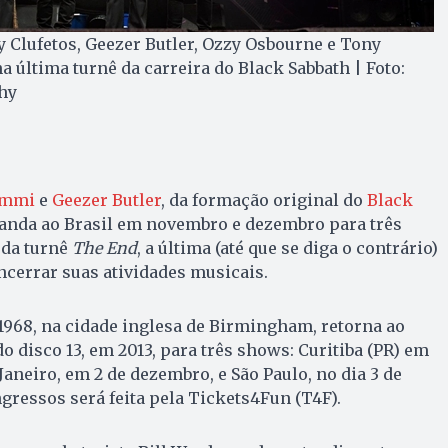
 Clufetos, Geezer Butler, Ozzy Osbourne e Tony
a última turnê da carreira do Black Sabbath | Foto:
hy
ommi
e
Geezer Butler
, da formação original do
Black
banda ao Brasil em novembro e dezembro para três
 da turnê
The End
, a última (até que se diga o contrário)
ncerrar suas atividades musicais.
1968, na cidade inglesa de Birmingham, retorna ao
do disco 13, em 2013, para três shows: Curitiba (PR) em
aneiro, em 2 de dezembro, e São Paulo, no dia 3 de
gressos será feita pela Tickets4Fun (T4F).