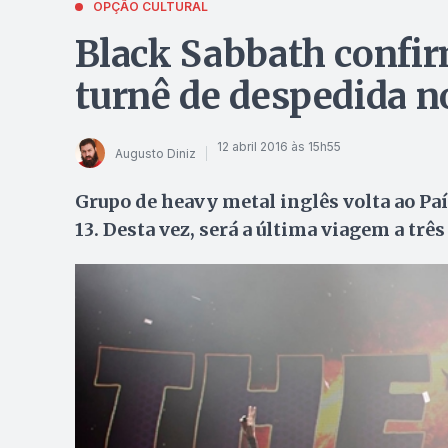
OPÇÃO CULTURAL
Black Sabbath confir
turnê de despedida no
12 abril 2016 às 15h55
Augusto Diniz
Grupo de heavy metal inglês volta ao Pa
13. Desta vez, será a última viagem a três