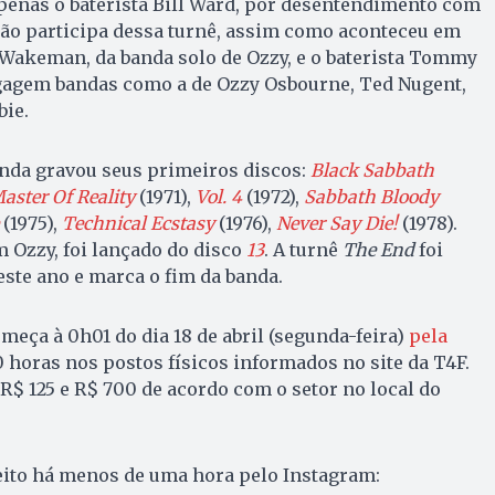
penas o baterista Bill Ward, por desentendimento com
não participa dessa turnê, assim como aconteceu em
 Wakeman, da banda solo de Ozzy, e o baterista Tommy
agagem bandas como a de Ozzy Osbourne, Ted Nugent,
bie.
anda gravou seus primeiros discos:
Black Sabbath
aster Of Reality
(1971),
Vol. 4
(1972),
Sabbath Bloody
(1975),
Technical Ecstasy
(1976),
Never Say Die!
(1978).
 Ozzy, foi lançado do disco
13
. A turnê
The End
foi
ste ano e marca o fim da banda.
meça à 0h01 do dia 18 de abril (segunda-feira)
pela
10 horas nos postos físicos informados no site da T4F.
R$ 125 e R$ 700 de acordo com o setor no local do
feito há menos de uma hora pelo Instagram: