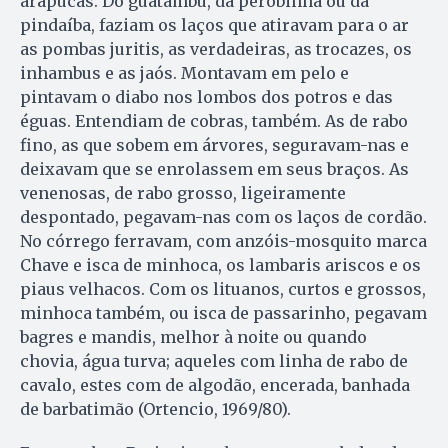
arapucas. Do guatambu, da perobinha ou da
pindaíba, faziam os laços que atiravam para o ar
as pombas juritis, as verdadeiras, as trocazes, os
inhambus e as jaós. Montavam em pelo e
pintavam o diabo nos lombos dos potros e das
éguas. Entendiam de cobras, também. As de rabo
fino, as que sobem em árvores, seguravam-nas e
deixavam que se enrolassem em seus braços. As
venenosas, de rabo grosso, ligeiramente
despontado, pegavam-nas com os laços de cordão.
No córrego ferravam, com anzóis-mosquito marca
Chave e isca de minhoca, os lambaris ariscos e os
piaus velhacos. Com os lituanos, curtos e grossos,
minhoca também, ou isca de passarinho, pegavam
bagres e mandis, melhor à noite ou quando
chovia, água turva; aqueles com linha de rabo de
cavalo, estes com de algodão, encerada, banhada
de barbatimão (Ortencio, 1969/80).