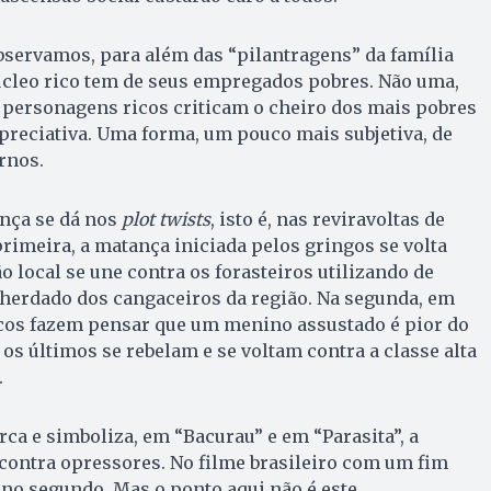
bservamos, para além das “pilantragens” da família
núcleo rico tem de seus empregados pobres. Não uma,
 personagens ricos criticam o cheiro dos mais pobres
preciativa. Uma forma, um pouco mais subjetiva, de
rnos.
nça se dá nos
plot twists
, isto é, nas reviravoltas de
primeira, a matança iniciada pelos gringos se volta
o local se une contra os forasteiros utilizando de
herdado dos cangaceiros da região. Na segunda, em
os fazem pensar que um menino assustado é pior do
os últimos se rebelam e se voltam contra a classe alta
.
rca e simboliza, em “Bacurau” e em “Parasita”, a
contra opressores. No filme brasileiro com um fim
no segundo. Mas o ponto aqui não é este.