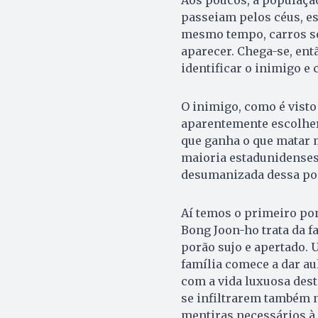
passeiam pelos céus, es
mesmo tempo, carros se
aparecer. Chega-se, entã
identificar o inimigo e
O inimigo, como é visto
aparentemente escolher
que ganha o que matar m
maioria estadunidense
desumanizada dessa pop
Aí temos o primeiro po
Bong Joon-ho trata da f
porão sujo e apertado. 
família comece a dar au
com a vida luxuosa dest
se infiltrarem também n
mentiras necessários à 