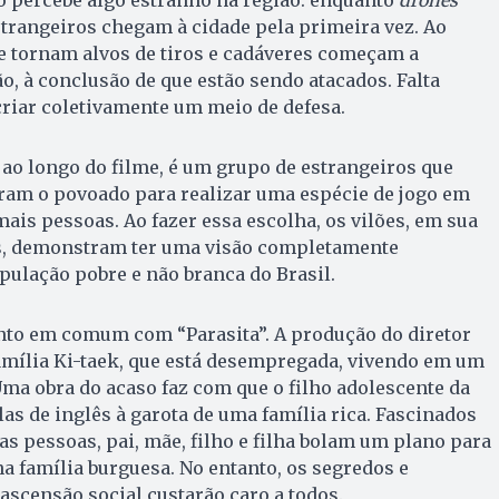
trangeiros chegam à cidade pela primeira vez. Ao
 tornam alvos de tiros e cadáveres começam a
o, à conclusão de que estão sendo atacados. Falta
 criar coletivamente um meio de defesa.
 ao longo do filme, é um grupo de estrangeiros que
am o povoado para realizar uma espécie de jogo em
ais pessoas. Ao fazer essa escolha, os vilões, em sua
s, demonstram ter uma visão completamente
ulação pobre e não branca do Brasil.
nto em comum com “Parasita”. A produção do diretor
amília Ki-taek, que está desempregada, vivendo em um
Uma obra do acaso faz com que o filho adolescente da
las de inglês à garota de uma família rica. Fascinados
as pessoas, pai, mãe, filho e filha bolam um plano para
a família burguesa. No entanto, os segredos e
ascensão social custarão caro a todos.