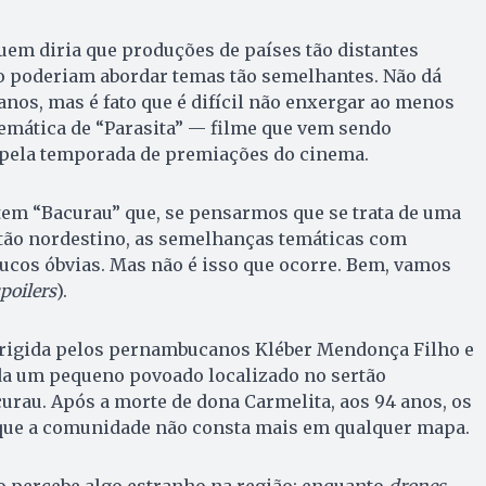
quem diria que produções de países tão distantes
o poderiam abordar temas tão semelhantes. Não dá
anos, mas é fato que é difícil não enxergar ao menos
emática de “Parasita” — filme que vem sendo
e pela temporada de premiações do cinema.
e tem “Bacurau” que, se pensarmos que se trata de uma
rtão nordestino, as semelhanças temáticas com
ucos óbvias. Mas não é isso que ocorre. Bem, vamos
poilers
).
irigida pelos pernambucanos Kléber Mendonça Filho e
rda um pequeno povoado localizado no sertão
urau. Após a morte de dona Carmelita, aos 94 anos, os
ue a comunidade não consta mais em qualquer mapa.
o percebe algo estranho na região: enquanto
drones