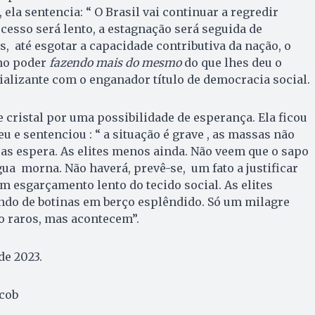
ela sentencia: “ O Brasil vai continuar a regredir
esso será lento, a estagnação será seguida de
, até esgotar a capacidade contributiva da nação, o
no poder
fazendo mais do mesmo
do que lhes deu o
alizante com o enganador título de democracia social.
 cristal por uma possibilidade de esperança. Ela ficou
u e sentenciou : “ a situação é grave , as massas não
as espera. As elites menos ainda. Não veem que o sapo
ua morna. Não haverá, prevê-se, um fato a justificar
 esgarçamento lento do tecido social. As elites
ndo de botinas em berço esplêndido. Só um milagre
ão raros, mas acontecem”.
de 2023.
acob