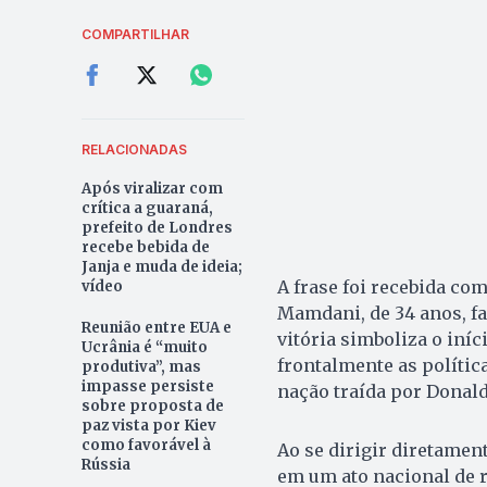
COMPARTILHAR
RELACIONADAS
Após viralizar com
crítica a guaraná,
prefeito de Londres
recebe bebida de
Janja e muda de ideia;
A frase foi recebida co
vídeo
Mamdani, de 34 anos, f
Reunião entre EUA e
vitória simboliza o iní
Ucrânia é “muito
frontalmente as polític
produtiva”, mas
impasse persiste
nação traída por Donald
sobre proposta de
paz vista por Kiev
como favorável à
Ao se dirigir diretame
Rússia
em um ato nacional de re