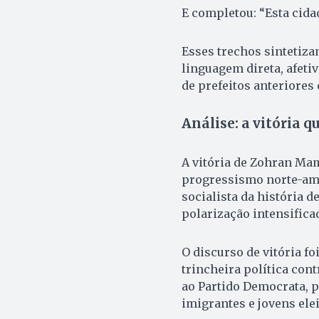
E completou: “Esta cida
Esses trechos sintetiz
linguagem direta, afeti
de prefeitos anteriores 
Análise: a vitória q
A vitória de Zohran Ma
progressismo norte-ame
socialista da história 
polarização intensific
O discurso de vitória f
trincheira política co
ao Partido Democrata, 
imigrantes e jovens ele