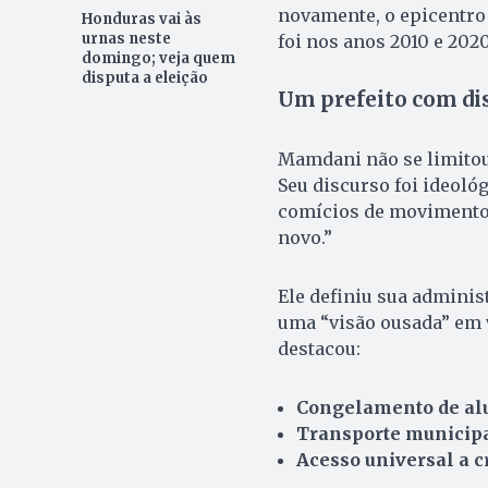
novamente, o epicentr
Honduras vai às
urnas neste
foi nos anos 2010 e 2020
domingo; veja quem
disputa a eleição
Um prefeito com di
Mamdani não se limitou 
Seu discurso foi ideoló
comícios de movimentos
novo.”
Ele definiu sua adminis
uma “visão ousada” em 
destacou:
Congelamento de al
Transporte municipa
Acesso universal a 