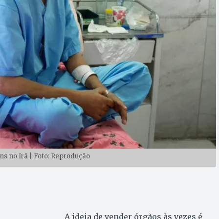
ns no Irã | Foto: Reprodução
A ideia de vender órgãos às vezes é