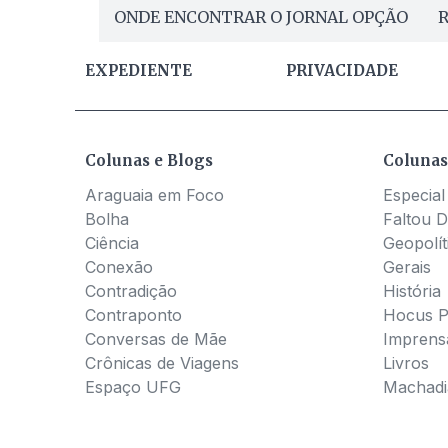
ONDE ENCONTRAR O JORNAL OPÇÃO
R
EXPEDIENTE
PRIVACIDADE
Colunas e Blogs
Colunas
Araguaia em Foco
Especial
Bolha
Faltou D
Ciência
Geopolít
Conexão
Gerais
Contradição
História
Contraponto
Hocus 
Conversas de Mãe
Imprens
Crônicas de Viagens
Livros
Espaço UFG
Machadia