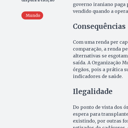
disputa a eleição
governo iraniano paga p
vendido quando a opera
Mundo
Consequências
Com uma renda per capit
comparação, a renda per 
alternativas se esgota
saída. A Organização M
órgãos, pois a prática 
indicadores de saúde.
Ilegalidade
Do ponto de vista dos ó
espera para transplante
existindo, por outras f
retirados de cadáveres,