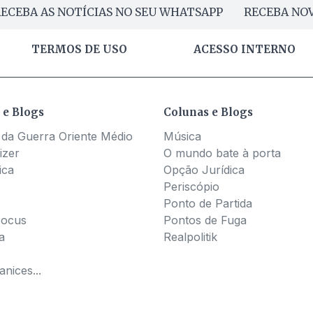
ECEBA AS NOTÍCIAS NO SEU WHATSAPP
RECEBA NOV
TERMOS DE USO
ACESSO INTERNO
 e Blogs
Colunas e Blogs
 da Guerra Oriente Médio
Música
izer
O mundo bate à porta
ica
Opção Jurídica
Periscópio
Ponto de Partida
Pocus
Pontos de Fuga
a
Realpolitik
nices...