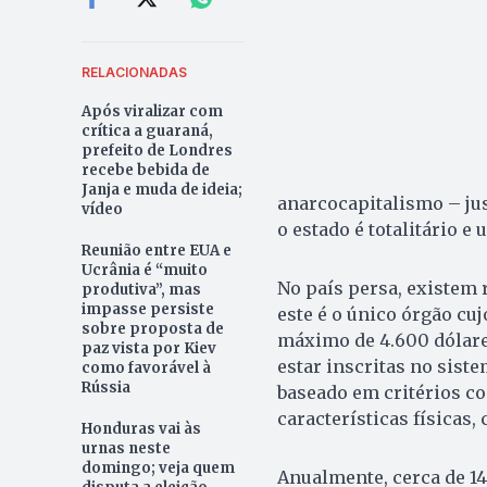
RELACIONADAS
Após viralizar com
crítica a guaraná,
prefeito de Londres
recebe bebida de
Janja e muda de ideia;
anarcocapitalismo – jus
vídeo
o estado é totalitário e
Reunião entre EUA e
Ucrânia é “muito
No país persa, existem 
produtiva”, mas
impasse persiste
este é o único órgão cu
sobre proposta de
máximo de 4.600 dólares
paz vista por Kiev
estar inscritas no sist
como favorável à
Rússia
baseado em critérios co
características físicas,
Honduras vai às
urnas neste
domingo; veja quem
Anualmente, cerca de 14