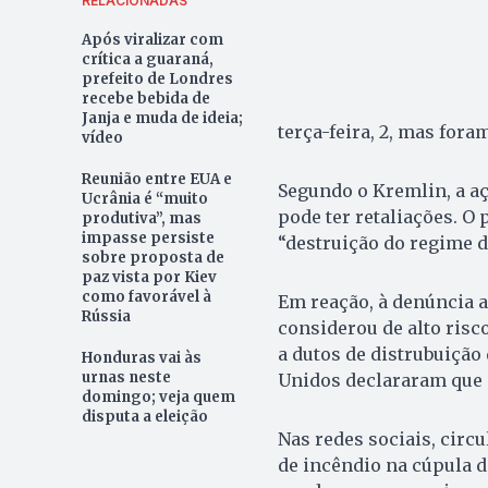
RELACIONADAS
Após viralizar com
crítica a guaraná,
prefeito de Londres
recebe bebida de
Janja e muda de ideia;
terça-feira, 2, mas fora
vídeo
Reunião entre EUA e
Segundo o Kremlin, a aç
Ucrânia é “muito
pode ter retaliações. O
produtiva”, mas
impasse persiste
“destruição do regime d
sobre proposta de
paz vista por Kiev
como favorável à
Em reação, à denúncia a
Rússia
considerou de alto risc
a dutos de distrubuição
Honduras vai às
urnas neste
Unidos declararam que e
domingo; veja quem
disputa a eleição
Nas redes sociais, cir
de incêndio na cúpula d