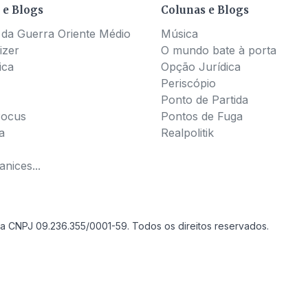
 e Blogs
Colunas e Blogs
 da Guerra Oriente Médio
Música
izer
O mundo bate à porta
ica
Opção Jurídica
Periscópio
Ponto de Partida
Pocus
Pontos de Fuga
a
Realpolitik
nices...
a CNPJ 09.236.355/0001-59. Todos os direitos reservados.