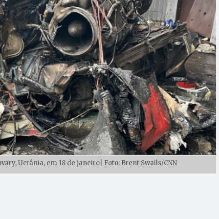
vary, Ucrânia, em 18 de janeiro| Foto: Brent Swails/CNN