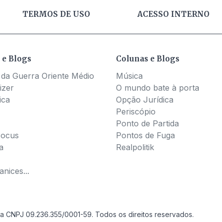
TERMOS DE USO
ACESSO INTERNO
 e Blogs
Colunas e Blogs
 da Guerra Oriente Médio
Música
izer
O mundo bate à porta
ica
Opção Jurídica
Periscópio
Ponto de Partida
Pocus
Pontos de Fuga
a
Realpolitik
nices...
a CNPJ 09.236.355/0001-59. Todos os direitos reservados.