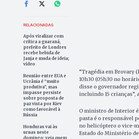
RELACIONADAS
Após viralizar com
crítica a guaraná,
prefeito de Londres
recebe bebida de
Janja e muda de ideia;
vídeo
“Tragédia em Brovary (l
Reunião entre EUA e
10h30 (05h30 no horário 
Ucrânia é “muito
disse o governador regi
produtiva”, mas
impasse persiste
incluindo 15 crianças”, 
sobre proposta de
paz vista por Kiev
como favorável à
O ministro de Interior 
Rússia
pasta é o responsável 
no helicóptero o vice-mi
Honduras vai às
urnas neste
Estado do Ministério d
domingo; veja quem