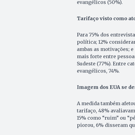
evangélicos (50%).
Tarifaço visto como ato
Para 75% dos entrevist
política; 12% consider
ambas as motivações; e
mais forte entre pessoa
Sudeste (77%). Entre ca
evangélicos, 74%.
Imagem dos EUA se de
A medida também afetou
tarifaço, 48% avaliava
15% como “ruim” ou “p
piorou, 6% disseram q