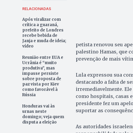
RELACIONADAS
Após viralizar com
crítica a guaraná,
prefeito de Londres
recebe bebida de
Janja e muda de ideia;
petista renovou seu apel
vídeo
palestino Hamas, que co
Reunião entre EUA e
prevenção de mais vítim
Ucrânia é “muito
produtiva”, mas
impasse persiste
Lula expressou sua cons
sobre proposta de
destacando a falta de s
paz vista por Kiev
irremediavelmente. Ele 
como favorável à
Rússia
como hospitais, casas e
presidente fez um apel
Honduras vai às
suportar as consequênci
urnas neste
domingo; veja quem
disputa a eleição
As autoridades israelen