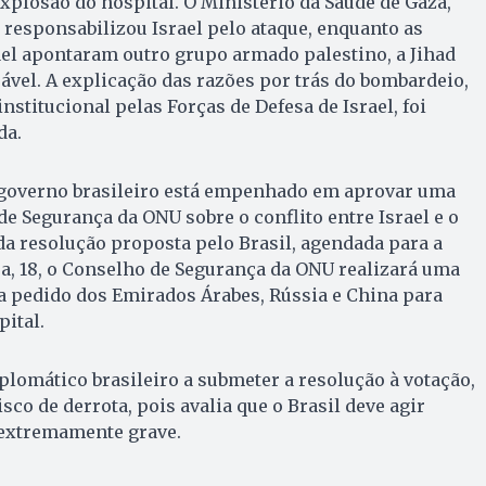
xplosão do hospital. O Ministério da Saúde de Gaza,
responsabilizou Israel pelo ataque, enquanto as
ael apontaram outro grupo armado palestino, a Jihad
vel. A explicação das razões por trás do bombardeio,
stitucional pelas Forças de Defesa de Israel, foi
da.
o governo brasileiro está empenhado em aprovar uma
e Segurança da ONU sobre o conflito entre Israel e o
a resolução proposta pelo Brasil, agendada para a
a, 18, o Conselho de Segurança da ONU realizará uma
a pedido dos Emirados Árabes, Rússia e China para
pital.
iplomático brasileiro a submeter a resolução à votação,
co de derrota, pois avalia que o Brasil deve agir
 extremamente grave.