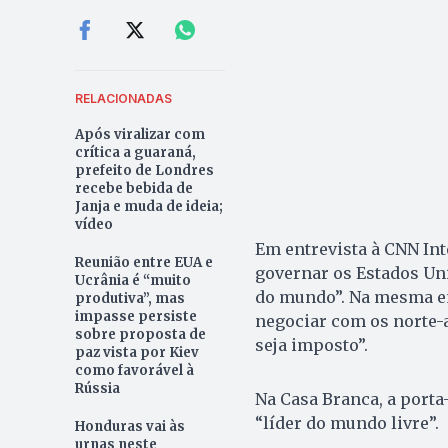
RELACIONADAS
Após viralizar com
crítica a guaraná,
prefeito de Londres
recebe bebida de
Janja e muda de ideia;
vídeo
Em entrevista à CNN Int
Reunião entre EUA e
governar os Estados Un
Ucrânia é “muito
do mundo”. Na mesma ent
produtiva”, mas
impasse persiste
negociar com os norte-a
sobre proposta de
seja imposto”.
paz vista por Kiev
como favorável à
Rússia
Na Casa Branca, a porta
“líder do mundo livre”.
Honduras vai às
urnas neste