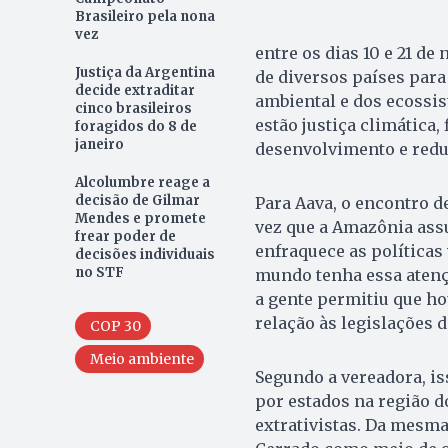
Brasileiro pela nona
vez
entre os dias 10 e 21 d
Justiça da Argentina
de diversos países para
decide extraditar
ambiental e dos ecossis
cinco brasileiros
estão justiça climática
foragidos do 8 de
janeiro
desenvolvimento e reduç
Alcolumbre reage a
decisão de Gilmar
Para Aava, o encontro d
Mendes e promete
vez que a Amazônia ass
frear poder de
enfraquece as políticas
decisões individuais
no STF
mundo tenha essa atençã
a gente permitiu que ho
relação às legislações 
COP 30
Meio ambiente
Segundo a vereadora, i
por estados na região d
extrativistas. Da mesm