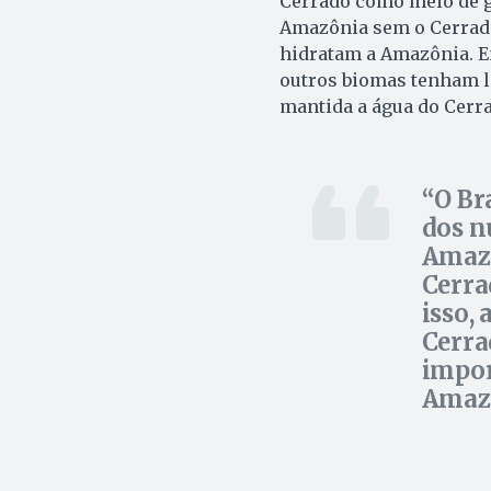
Cerrado como meio de ga
Amazônia sem o Cerrado.
hidratam a Amazônia. E
outros biomas tenham lo
mantida a água do Cerra
O Br
dos n
Amazô
Cerra
isso, 
Cerra
impor
Amaz