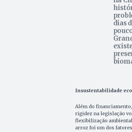
histó
probl
dias 
pouco
Grand
exist
prese
bioma
Insustentabilidade ec
Além do financiamento, 
rigidez na legislação v
flexibilização ambienta
arroz foi um dos fatore