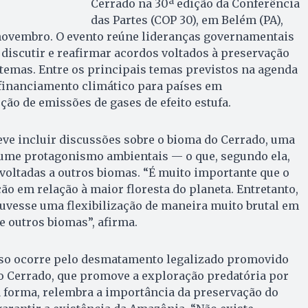
Cerrado na 30ª edição da Conferência
das Partes (COP 30), em Belém (PA),
e novembro. O evento reúne lideranças governamentais
 discutir e reafirmar acordos voltados à preservação
temas. Entre os principais temas previstos na agenda
, financiamento climático para países em
ão de emissões de gases de efeito estufa.
eve incluir discussões sobre o bioma do Cerrado, uma
ume protagonismo ambientais — o que, segundo ela,
 voltadas a outros biomas. “É muito importante que o
o em relação à maior floresta do planeta. Entretanto,
uvesse uma flexibilização de maneira muito brutal em
de outros biomas”, afirma.
sso ocorre pelo desmatamento legalizado promovido
o Cerrado, que promove a exploração predatória por
a forma, relembra a importância da preservação do