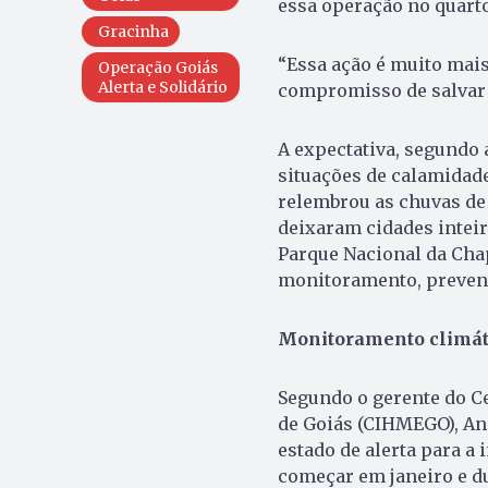
essa operação no quarto
Gracinha
“Essa ação é muito mai
Operação Goiás
Alerta e Solidário
compromisso de salvar 
A expectativa, segundo 
situações de calamidade
relembrou as chuvas de
deixaram cidades intei
Parque Nacional da Cha
monitoramento, prevenç
Monitoramento climát
Segundo o gerente do C
de Goiás (CIHMEGO), A
estado de alerta para a
começar em janeiro e d