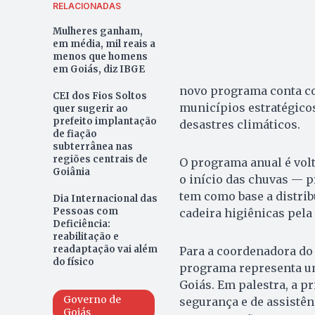
RELACIONADAS
Mulheres ganham,
em média, mil reais a
menos que homens
em Goiás, diz IBGE
novo programa conta com
CEI dos Fios Soltos
municípios estratégico
quer sugerir ao
prefeito implantação
desastres climáticos.
de fiação
subterrânea nas
regiões centrais de
O programa anual é vol
Goiânia
o início das chuvas — p
tem como base a distribu
Dia Internacional das
Pessoas com
cadeira higiênicas pela
Deficiência:
reabilitação e
readaptação vai além
Para a coordenadora do 
do físico
programa representa um
Goiás. Em palestra, a p
Governo de
segurança e de assistê
Goiás