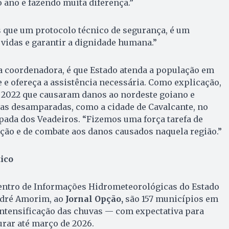
 ano e fazendo muita diferença.”
s que um protocolo técnico de segurança, é um
vidas e garantir a dignidade humana.”
a coordenadora, é que Estado atenda a população em
 e ofereça a assistência necessária. Como explicação,
 2022 que causaram danos ao nordeste goiano e
ras desamparadas, como a cidade de Cavalcante, no
pada dos Veadeiros. “Fizemos uma força tarefa de
ão e de combate aos danos causados naquela região.”
ico
entro de Informações Hidrometeorológicas do Estado
ndré Amorim, ao
Jornal Opção,
são 157 municípios em
 intensificação das chuvas — com expectativa para
urar até março de 2026.