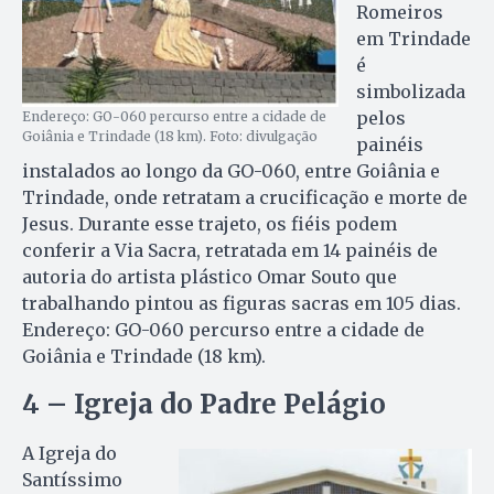
Romeiros
em Trindade
é
simbolizada
pelos
Endereço: GO-060 percurso entre a cidade de
Goiânia e Trindade (18 km). Foto: divulgação
painéis
instalados ao longo da GO-060, entre Goiânia e
Trindade, onde retratam a crucificação e morte de
Jesus. Durante esse trajeto, os fiéis podem
conferir a Via Sacra, retratada em 14 painéis de
autoria do artista plástico Omar Souto que
trabalhando pintou as figuras sacras em 105 dias.
Endereço: GO-060 percurso entre a cidade de
Goiânia e Trindade (18 km).
4 – Igreja do Padre Pelágio
A Igreja do
Santíssimo