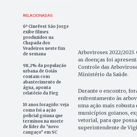
RELACIONADAS
6º CineFest São Jorge
exibe filmes
produzidos na
Chapada dos
Veadeiros neste fim
Arboviroses 2022/2023.
de semana
as doenças foi apresent
98,2% da população
Controle das Arbovirose
urbana de Goiás
Ministério da Saúde.
contam com
abastecimento de
água, aponta
Durante o encontro, for
relatório da Fieg
enfrentamento às arbov
10 anos foragido: veja
uma ação mais robusta e
como foi a ação
municípios goianos, exp
policial goiana que
vetorial, para que poss
terminou na morte
de líder do "novo
superintendente de Vig
cangaço" em SC