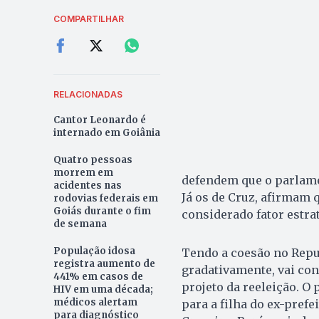
COMPARTILHAR
RELACIONADAS
Cantor Leonardo é
internado em Goiânia
Quatro pessoas
morrem em
defendem que o parlame
acidentes nas
Já os de Cruz, afirmam 
rodovias federais em
Goiás durante o fim
considerado fator estrat
de semana
População idosa
Tendo a coesão no Repub
registra aumento de
gradativamente, vai co
441% em casos de
projeto da reeleição. O 
HIV em uma década;
médicos alertam
para a filha do ex-pref
para diagnóstico