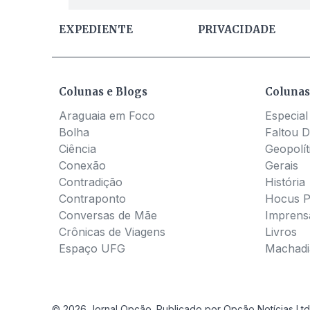
EXPEDIENTE
PRIVACIDADE
Colunas e Blogs
Colunas
Araguaia em Foco
Especial
Bolha
Faltou D
Ciência
Geopolít
Conexão
Gerais
Contradição
História
Contraponto
Hocus 
Conversas de Mãe
Imprens
Crônicas de Viagens
Livros
Espaço UFG
Machadia
© 2026 Jornal Opção. Publicado por Opção Notícias Ltd