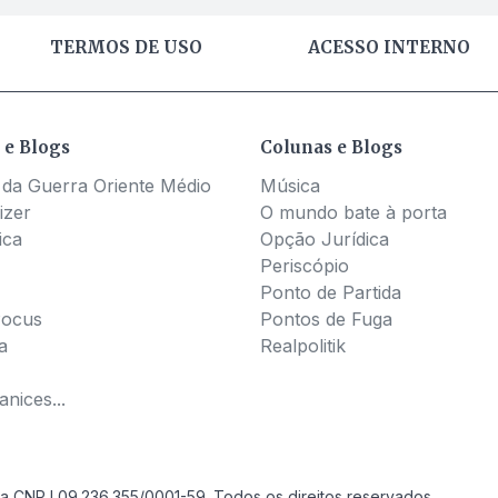
TERMOS DE USO
ACESSO INTERNO
 e Blogs
Colunas e Blogs
 da Guerra Oriente Médio
Música
izer
O mundo bate à porta
ica
Opção Jurídica
Periscópio
Ponto de Partida
Pocus
Pontos de Fuga
a
Realpolitik
nices...
a CNPJ 09.236.355/0001-59. Todos os direitos reservados.