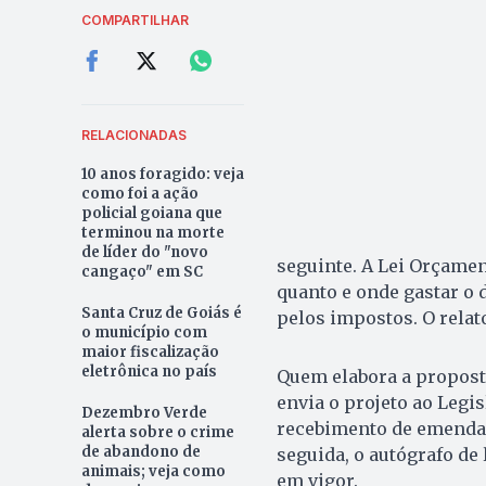
COMPARTILHAR
RELACIONADAS
10 anos foragido: veja
como foi a ação
policial goiana que
terminou na morte
de líder do "novo
seguinte. A Lei Orçame
cangaço" em SC
quanto e onde gastar o 
Santa Cruz de Goiás é
pelos impostos. O relat
o município com
maior fiscalização
eletrônica no país
Quem elabora a proposta
envia o projeto ao Legi
Dezembro Verde
recebimento de emendas
alerta sobre o crime
de abandono de
seguida, o autógrafo de 
animais; veja como
em vigor.