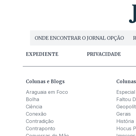
ONDE ENCONTRAR O JORNAL OPÇÃO
R
EXPEDIENTE
PRIVACIDADE
Colunas e Blogs
Colunas
Araguaia em Foco
Especial
Bolha
Faltou D
Ciência
Geopolít
Conexão
Gerais
Contradição
História
Contraponto
Hocus 
Conversas de Mãe
Imprens