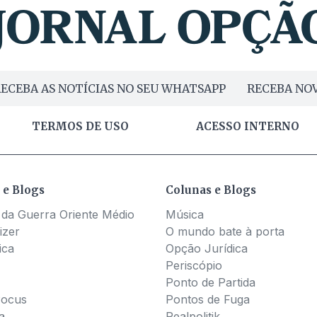
ECEBA AS NOTÍCIAS NO SEU WHATSAPP
RECEBA NOV
TERMOS DE USO
ACESSO INTERNO
 e Blogs
Colunas e Blogs
 da Guerra Oriente Médio
Música
izer
O mundo bate à porta
ica
Opção Jurídica
Periscópio
Ponto de Partida
Pocus
Pontos de Fuga
a
Realpolitik