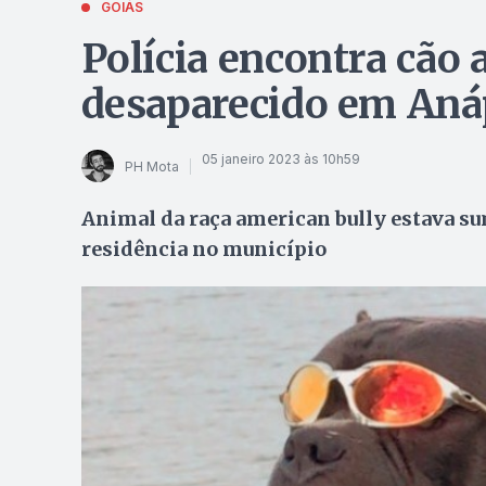
GOIÁS
Polícia encontra cão 
desaparecido em Aná
05 janeiro 2023 às 10h59
PH Mota
Animal da raça american bully estava s
residência no município