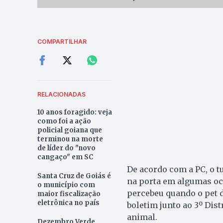
COMPARTILHAR
RELACIONADAS
10 anos foragido: veja
como foi a ação
policial goiana que
terminou na morte
de líder do "novo
cangaço" em SC
De acordo com a PC, o t
Santa Cruz de Goiás é
na porta em algumas oc
o município com
percebeu quando o pet d
maior fiscalização
eletrônica no país
boletim junto ao 3º Dist
animal.
Dezembro Verde