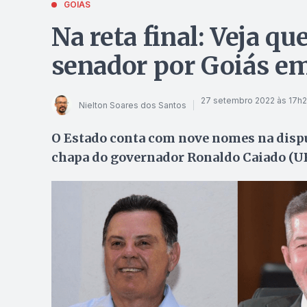
GOIÁS
Na reta final: Veja q
senador por Goiás e
27 setembro 2022 às 17h
Nielton Soares dos Santos
O Estado conta com nove nomes na disput
chapa do governador Ronaldo Caiado (UB)