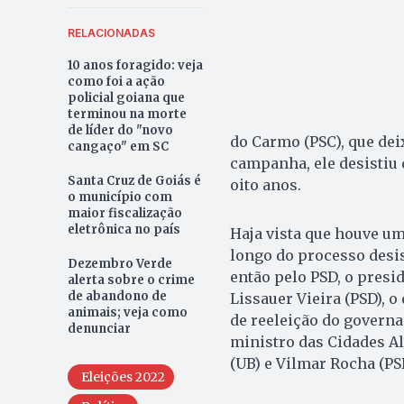
RELACIONADAS
10 anos foragido: veja
como foi a ação
policial goiana que
terminou na morte
de líder do "novo
do Carmo (PSC), que dei
cangaço" em SC
campanha, ele desistiu
Santa Cruz de Goiás é
oito anos.
o município com
maior fiscalização
eletrônica no país
Haja vista que houve u
longo do processo desi
Dezembro Verde
então pelo PSD, o presid
alerta sobre o crime
de abandono de
Lissauer Vieira (PSD), o
animais; veja como
de reeleição do governa
denunciar
ministro das Cidades Al
(UB) e Vilmar Rocha (PS
Eleições 2022