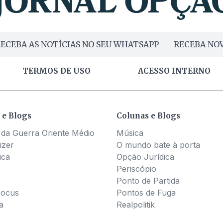
ECEBA AS NOTÍCIAS NO SEU WHATSAPP
RECEBA NOV
TERMOS DE USO
ACESSO INTERNO
 e Blogs
Colunas e Blogs
 da Guerra Oriente Médio
Música
izer
O mundo bate à porta
ica
Opção Jurídica
Periscópio
Ponto de Partida
Pocus
Pontos de Fuga
a
Realpolitik