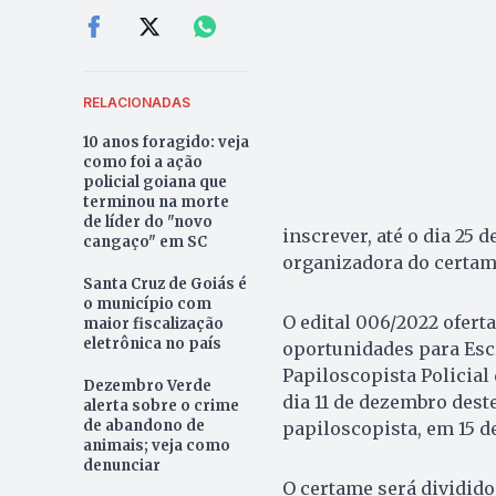
RELACIONADAS
10 anos foragido: veja
como foi a ação
policial goiana que
terminou na morte
de líder do "novo
inscrever, até o dia 25 
cangaço" em SC
organizadora do certame.
Santa Cruz de Goiás é
o município com
O edital 006/2022 oferta
maior fiscalização
eletrônica no país
oportunidades para Escr
Papiloscopista Policial 
Dezembro Verde
dia 11 de dezembro deste
alerta sobre o crime
de abandono de
papiloscopista, em 15 de
animais; veja como
denunciar
O certame será dividido