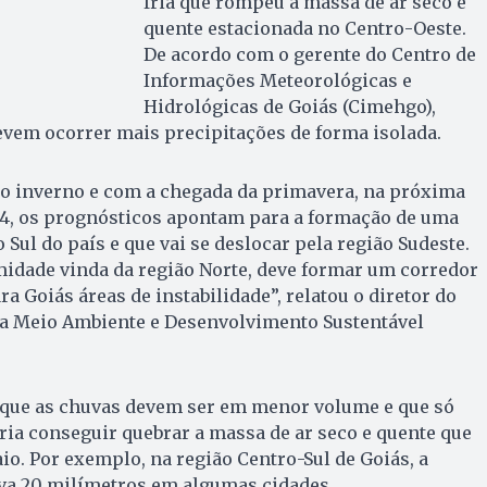
fria que rompeu a massa de ar seco e
quente estacionada no Centro-Oeste.
De acordo com o gerente do Centro de
Informações Meteorológicas e
Hidrológicas de Goiás (Cimehgo),
vem ocorrer mais precipitações de forma isolada.
do inverno e com a chegada da primavera, na próxima
h04, os prognósticos apontam para a formação de uma
o Sul do país e que vai se deslocar pela região Sudeste.
midade vinda da região Norte, deve formar um corredor
a Goiás áreas de instabilidade”, relatou o diretor do
ria Meio Ambiente e Desenvolvimento Sustentável
 que as chuvas devem ser em menor volume e que só
fria conseguir quebrar a massa de ar seco e quente que
io. Por exemplo, na região Centro-Sul de Goiás, a
ova 20 milímetros em algumas cidades.