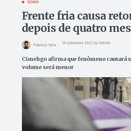
GOIÁS
Frente fria causa ret
depois de quatro me
19 setembro 2022 às 09h40
Fabrício Vera
Cimehgo afirma que fenômeno causará ma
volume será menor