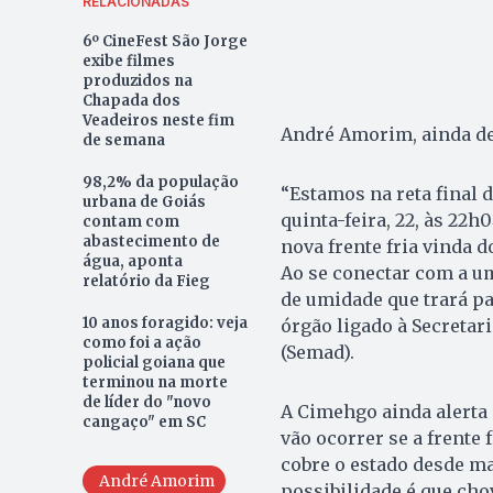
RELACIONADAS
6º CineFest São Jorge
exibe filmes
produzidos na
Chapada dos
Veadeiros neste fim
André Amorim, ainda de
de semana
98,2% da população
“Estamos na reta final 
urbana de Goiás
quinta-feira, 22, às 22
contam com
abastecimento de
nova frente fria vinda d
água, aponta
Ao se conectar com a u
relatório da Fieg
de umidade que trará par
10 anos foragido: veja
órgão ligado à Secreta
como foi a ação
(Semad).
policial goiana que
terminou na morte
de líder do "novo
A Cimehgo ainda alerta
cangaço" em SC
vão ocorrer se a frente 
cobre o estado desde ma
André Amorim
possibilidade é que ch