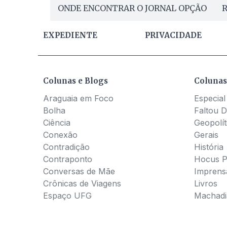
ONDE ENCONTRAR O JORNAL OPÇÃO
R
EXPEDIENTE
PRIVACIDADE
Colunas e Blogs
Colunas
Araguaia em Foco
Especial
Bolha
Faltou D
Ciência
Geopolít
Conexão
Gerais
Contradição
História
Contraponto
Hocus 
Conversas de Mãe
Imprens
Crônicas de Viagens
Livros
Espaço UFG
Machadia