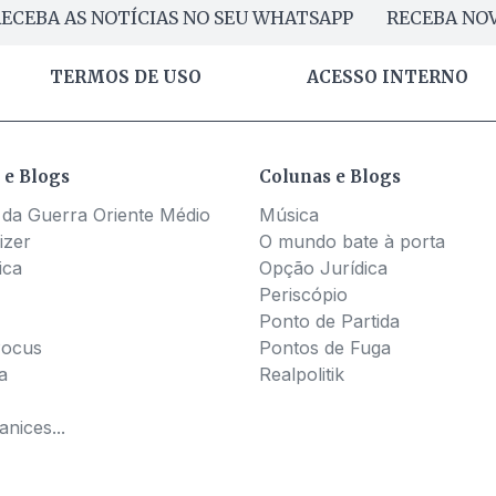
ECEBA AS NOTÍCIAS NO SEU WHATSAPP
RECEBA NOV
TERMOS DE USO
ACESSO INTERNO
 e Blogs
Colunas e Blogs
 da Guerra Oriente Médio
Música
izer
O mundo bate à porta
ica
Opção Jurídica
Periscópio
Ponto de Partida
Pocus
Pontos de Fuga
a
Realpolitik
nices...