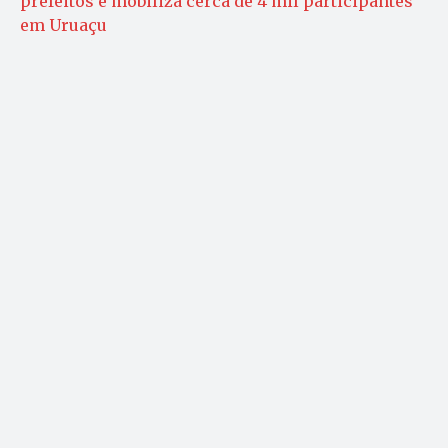
prefeitos e mobiliza cerca de 4 mil participantes
em Uruaçu