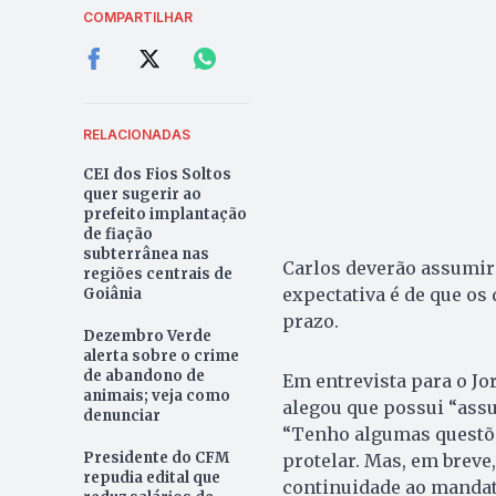
COMPARTILHAR
RELACIONADAS
CEI dos Fios Soltos
quer sugerir ao
prefeito implantação
de fiação
subterrânea nas
Carlos deverão assumir
regiões centrais de
expectativa é de que os
Goiânia
prazo.
Dezembro Verde
alerta sobre o crime
de abandono de
Em entrevista para o Jo
animais; veja como
alegou que possui “assu
denunciar
“Tenho algumas questõe
Presidente do CFM
protelar. Mas, em breve
repudia edital que
continuidade ao mandat