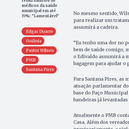
reduz salários de
médicos da saúde
municipal em até
No mesmo sentido, Wilso
35%: "Lamentável"
para realizar um tratam
assumirá a cadeira.
Edgar Duarte
Goiânia
“Eu tenho uma dor no pe
bem de saúde comigo, ma
Pastor Wilson
o Edivaldo assumirá a m
PMB
bagagem para ajudar o p
Santana Pires
Para Santana Pires, as
atuação parlamentar do
base do Paço Municipal 
bandeiras já levantadas
Atualmente o PMB cont
Casa. Além dos vereador
provisoriamente, a sigl