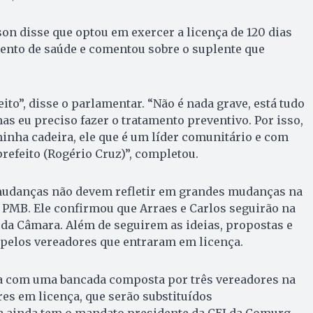
n disse que optou em exercer a licença de 120 dias
ento de saúde e comentou sobre o suplente que
ito”, disse o parlamentar. “Não é nada grave, está tudo
s eu preciso fazer o tratamento preventivo. Por isso,
inha cadeira, ele que é um líder comunitário e com
refeito (Rogério Cruz)”, completou.
 mudanças não devem refletir em grandes mudanças na
 PMB. Ele confirmou que Arraes e Carlos seguirão na
da Câmara. Além de seguirem as ideias, propostas e
 pelos vereadores que entraram em licença.
a com uma bancada composta por três vereadores na
es em licença, que serão substituídos
a ainda tem o mandato presidente da CEI da Comurg,