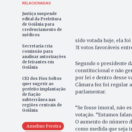
RELACIONADAS
Justiça suspende
edital da Prefeitura
de Goiânia para
credenciamento de
médicos
sido votada hoje, ela f
Secretaria cria
31 votos favoráveis ent
comissão para
analisar autorizações
de feirantes em
Segundo o presidente da
Goiânia
constitucional e não g
por lei e dentro desse v
CEI dos Fios Soltos
quer sugerir ao
Câmara fez foi regular a
prefeito implantação
parlamentar.
de fiação
subterrânea nas
regiões centrais de
“Se fosse imoral, não es
Goiânia
votação. “Estamos falan
O aumento do número de
Anselmo Pereira
como medida que seja i