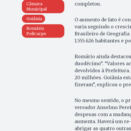
completou.
Câmara
Municipal
Goiânia
O aumento de fato é con
varia seguindo o cresci
Romário
Brasileiro de Geografia 
Policarpo
1.555.626 habitantes e 
Romário ainda destacou
duodécimo”. “Valores a
devolvidos à Prefeitura.
20 milhões. Goiânia est
fizeram”, explicou o pr
No mesmo sentido, o pr
vereador Anselmo Perei
despesas com a mudanç
aumenta. Haverá um re-
abrigar as quatro outra