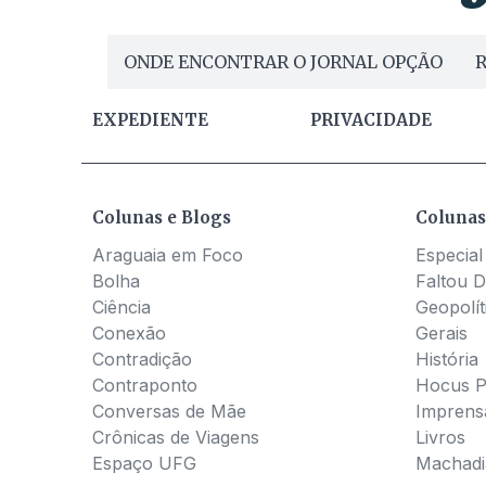
ONDE ENCONTRAR O JORNAL OPÇÃO
R
EXPEDIENTE
PRIVACIDADE
Colunas e Blogs
Colunas
Araguaia em Foco
Especial
Bolha
Faltou D
Ciência
Geopolít
Conexão
Gerais
Contradição
História
Contraponto
Hocus 
Conversas de Mãe
Imprens
Crônicas de Viagens
Livros
Espaço UFG
Machadia