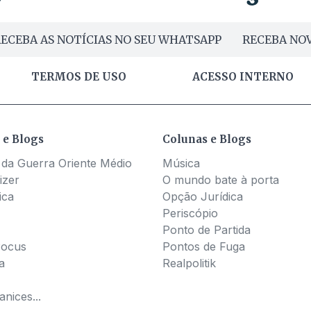
ECEBA AS NOTÍCIAS NO SEU WHATSAPP
RECEBA NOV
TERMOS DE USO
ACESSO INTERNO
 e Blogs
Colunas e Blogs
 da Guerra Oriente Médio
Música
izer
O mundo bate à porta
ica
Opção Jurídica
Periscópio
Ponto de Partida
Pocus
Pontos de Fuga
a
Realpolitik
nices...