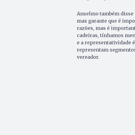
Anselmo também disse q
mas garante que é impo
razões, mas é importan
cadeiras, tínhamos men
e a representatividade 
representam segmentos 
vereador.