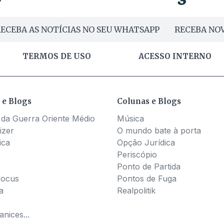
ECEBA AS NOTÍCIAS NO SEU WHATSAPP
RECEBA NOV
TERMOS DE USO
ACESSO INTERNO
 e Blogs
Colunas e Blogs
 da Guerra Oriente Médio
Música
izer
O mundo bate à porta
ica
Opção Jurídica
Periscópio
Ponto de Partida
Pocus
Pontos de Fuga
a
Realpolitik
nices...