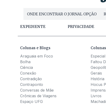
ONDE ENCONTRAR O JORNAL OPÇÃO
R
EXPEDIENTE
PRIVACIDADE
Colunas e Blogs
Colunas
Araguaia em Foco
Especial
Bolha
Faltou D
Ciência
Geopolít
Conexão
Gerais
Contradição
História
Contraponto
Hocus 
Conversas de Mãe
Imprens
Crônicas de Viagens
Livros
Espaço UFG
Machadia