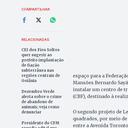
COMPARTILHAR
RELACIONADAS
CEI dos Fios Soltos
quer sugerir ao
prefeito implantação
de fiação
subterrânea nas
espaço para a Federação
regiões centrais de
Goiânia
Mansões Bernardo Sayão,
instalar um centro de t
Dezembro Verde
(CBF), destinado à reali
alerta sobre o crime
de abandono de
animais; veja como
O segundo projeto de Le
denunciar
quadrados, por meio de 
Presidente do CFM
entre a Avenida Toronto