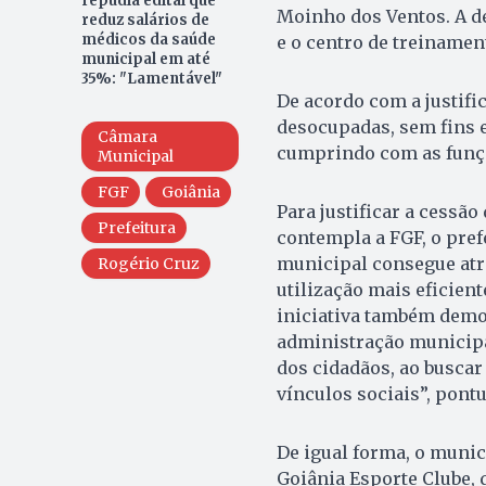
repudia edital que
Moinho dos Ventos. A de
reduz salários de
médicos da saúde
e o centro de treinamen
municipal em até
35%: "Lamentável"
De acordo com a justifi
desocupadas, sem fins e
Câmara
cumprindo com as funçõ
Municipal
FGF
Goiânia
Para justificar a cessã
Prefeitura
contempla a FGF, o pref
municipal consegue atr
Rogério Cruz
utilização mais eficien
iniciativa também demo
administração municipa
dos cidadãos, ao buscar 
vínculos sociais”, pontu
De igual forma, o munic
Goiânia Esporte Clube,