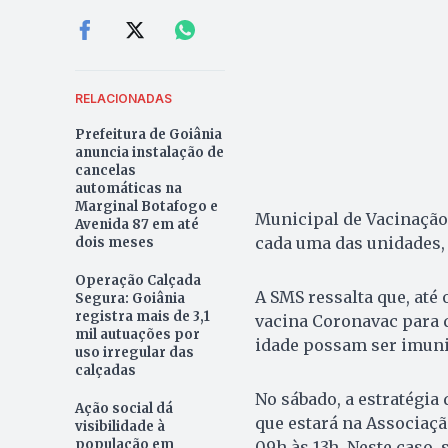
RELACIONADAS
Prefeitura de Goiânia
anuncia instalação de
cancelas
automáticas na
Marginal Botafogo e
Municipal de Vacinação
Avenida 87 em até
cada uma das unidades,
dois meses
Operação Calçada
A SMS ressalta que, até
Segura: Goiânia
registra mais de 3,1
vacina Coronavac para q
mil autuações por
idade possam ser imuniz
uso irregular das
calçadas
No sábado, a estratégia
Ação social dá
que estará na Associação
visibilidade à
população em
09h às 13h. Neste caso,