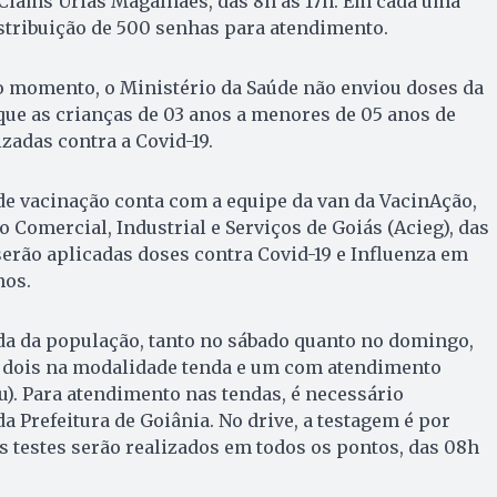
 Ciams Urias Magalhães, das 8h às 17h. Em cada uma
stribuição de 500 senhas para atendimento.
 o momento, o Ministério da Saúde não enviou doses da
ue as crianças de 03 anos a menores de 05 anos de
adas contra a Covid-19.
 de vacinação conta com a equipe da van da VacinAção,
 Comercial, Industrial e Serviços de Goiás (Acieg), das
 serão aplicadas doses contra Covid-19 e Influenza em
nos.
da da população, tanto no sábado quanto no domingo,
do dois na modalidade tenda e um com atendimento
ru). Para atendimento nas tendas, é necessário
a Prefeitura de Goiânia. No drive, a testagem é por
 testes serão realizados em todos os pontos, das 08h