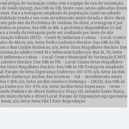
 estratégia de vacinação conta com a equipe da van da VacinAção,
 de Goiás (Acieg), das 09h às 13h. Neste caso, serão aplicadas doses
12 anos. Para a testagem ampliada da população, tanto no sábado
odalidade tenda e um com atendimento misto (tenda e drive-thru).
o pelo site da Prefeitura de Goiânia. No drive, a testagem é por
os os pontos, das 08h às 16h. A prefeitura disponibiliza 1,5 mil
a a tenda da testagem pode ser realizado por meio do site
nação Sábado (17/12) – Covid-19, Influenza e rotina – Local: Centro
o de Abreu, s/n, Setor Pedro Ludovico Horário: Das 08h às 17h –
om a Rua Carijós Madeiras, s/n, Setor Urias Magalhães Horário: Das
Vacinação adulto Covid-19 e Influenza) Endereço: Rua 14, 50, Setor
9, Influenza e rotina – Local: Centro Municipal de Vacinação (CMV)
udovico Horário: Das 08h às 17h – Local: Ciams Urias Magalhães-
 Setor Urias Magalhães Horário: Das 08h às 17h Testagem ampliada
cal: Parque do Nova Esperança Endereço: GO-070, s/n, Setor Jardim
ntude Endereço: Jardim das Aroeiras – Sul – Atendimento misto
Rua C-108, s/n, Setor Jardim América Domingo – (18/12), das 08h às
ça Endereço: GO-070, s/n, Setor Jardim Nova Esperança – Oeste –
ndo Pinheiro de Abreu Endereço: Praça 111, Avenida Santa Maria,
to misto (tenda e drive) Local: Parque de Exposições Agropecuário
Rassi, s/n, Setor Nova Vila | Foto: Reprodução