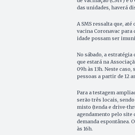
de Vacinação (CMV) e o
das unidades, haverá di
A SMS ressalta que, até
vacina Coronavac para q
idade possam ser imuniz
No sábado, a estratégia
que estará na Associação
09h às 13h. Neste caso,
pessoas a partir de 12 a
Para a testagem amplia
serão três locais, sen
misto (tenda e drive-th
agendamento pelo site d
demanda espontânea. Os
às 16h.