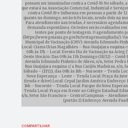
possam ser imunizadas contra a Covid-19. No sábado, a
que estará na Associação Comercial, Industrial e Serviços
contra Covid-19 e Influenza em pessoas a partir de 
quanto no domingo, serão três locais, sendo dois na m
Para atendimento nas tendas, é necessário agendament
demanda espontânea. Os testes serão realizados em tod
testes por ponto de testagem. O agendamento par
(https://www.goiania.go.gov.br/testagemampliada/). Vaci
Municipal de Vacinação (CMV): Avenida Edmundo Pinheir
Local: Ciams Urias Magalhães – Rua Guajajara esquina c
08h às 17h – Local: Evento Dia de Vacinação na Acieg (
Oeste Horário: Das 09h às 13h Domingo (18/12) – Covid-1
Avenida Edmundo Pinheiro de Abreu, s/n, Setor Pedro L
Rua Guajajara esquina c/ a Rua Carijós Madeiras, s/n,
Sábado – (17/12), das 08h às 16h – Noroeste – Tenda Lo
Nova Esperança – Leste – Tenda Local: Praça da Juve
(tenda e drive) Local: Cepal Jardim América Endereço: 
16h – Noroeste – Tenda Local: Parque do Nova Esperan
Tenda Local: Praça em frente ao Colégio Estadual Edmu
s/n, Setor São Francisco - Centro/Campinas – Atendimen
(portão 2) Endereço: Avenida Fuad 
COMPARTILHAR