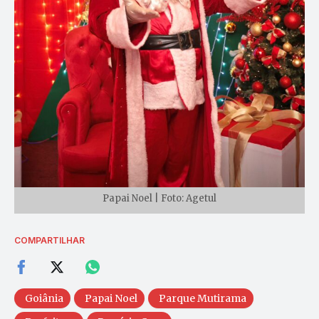
Papai Noel | Foto: Agetul
COMPARTILHAR
Goiânia
Papai Noel
Parque Mutirama