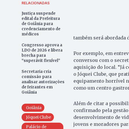
RELACIONADAS
Justiça suspende
edital da Prefeitura
de Goiânia para
credenciamento de
médicos
também será abordada d
Congresso aprova a
LDO de 2026 e libera
Por exemplo, em entrev
brecha para
conversou com o secretá
“superávit flexível”
aquisição do local. “J
Secretaria cria
o Jóquei Clube, que pra
comissão para
equipamento horrível no
analisar autorizações
de feirantes em
como um centro gastron
Goiânia
Além de citar a possibi
Goiânia
confirmado pela gestão 
desenvolvimento de vide
Jóquei Clube
jovens e moradores para
Palácio de