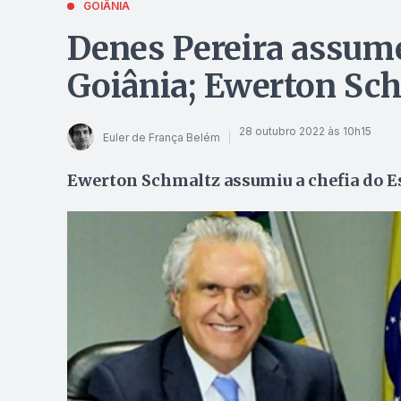
GOIÂNIA
Denes Pereira assume
Goiânia; Ewerton Sch
28 outubro 2022 às 10h15
Euler de França Belém
Ewerton Schmaltz assumiu a chefia do Es