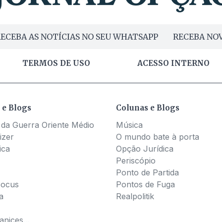
ECEBA AS NOTÍCIAS NO SEU WHATSAPP
RECEBA NOV
TERMOS DE USO
ACESSO INTERNO
 e Blogs
Colunas e Blogs
 da Guerra Oriente Médio
Música
izer
O mundo bate à porta
ica
Opção Jurídica
Periscópio
Ponto de Partida
Pocus
Pontos de Fuga
a
Realpolitik
nices...