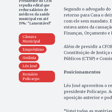
Presidente do CFM
repudia edital que
Segundo o advogado do 
reduz salários de
médicos da saúde
retorno para Casa o dei
municipal em até
com ele sem mandato. 
35%: "Lamentável"
estava antes da cassaçã
Finanças, Orçamento e 
Câmara
Municipal
Além de presidir a CFO
Empréstimo
Constituição de Justiça
Goiânia
Públicos (CTSP) e Comis
Léo José
Posicionamentos
Romário
Policarpo
Léo José aproveitou o r
presidente Policarpo. 
oposição anterior e pod
“Votei todas as matéria