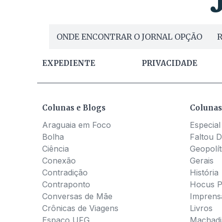
ONDE ENCONTRAR O JORNAL OPÇÃO
R
EXPEDIENTE
PRIVACIDADE
Colunas e Blogs
Colunas
Araguaia em Foco
Especial
Bolha
Faltou D
Ciência
Geopolít
Conexão
Gerais
Contradição
História
Contraponto
Hocus 
Conversas de Mãe
Imprens
Crônicas de Viagens
Livros
Espaço UFG
Machadia