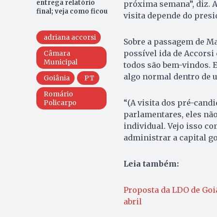
entrega relatório
próxima semana”, diz. A
final; veja como ficou
visita depende do presi
adriana accorsi
Sobre a passagem de Ma
possível ida de Accorsi
Câmara
Municipal
todos são bem-vindos. E
algo normal dentro de 
Goiânia
PT
Romário
“(A visita dos pré-cand
Policarpo
parlamentares, eles nã
individual. Vejo isso 
administrar a capital go
Leia também:
Proposta da LDO de Goiâ
abril